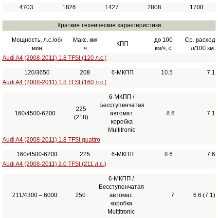
4703
1826
1427
2808
1700
Краткие технические характеристики
Мощность, л.с./об/
Макс. км/
до 100
Ср. расход
КПП
мин
ч
км/ч, с.
л/100 км.
Audi A4 (2008-2011) 1.8 TFSI (120 л.с.)
120/3650
208
6-МКПП
10.5
7.1
Audi A4 (2008-2011) 1.8 TFSI (160 л.с.)
6-МКПП /
Бесступенчатая
225
160/4500-6200
автомат.
8.6
7.1
(218)
коробка
Multitronic
Audi A4 (2008-2011) 1.8 TFSI quattro
160/4500-6200
225
6-МКПП
8.6
7.6
Audi A4 (2008-2011) 2.0 TFSI (211 л.с.)
6-МКПП /
Бесступенчатая
211/4300 – 6000
250
автомат.
7
6.6 (7.1)
коробка
Multitronic