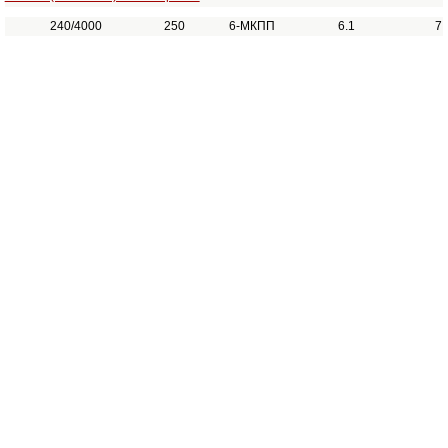
240/4000
250
6-МКПП
6.1
7