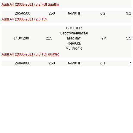
Audi A4 (2008-2011) 3.2 FSI quattro
265/6500
250
6-МКПП
6.2
9.2
Audi A4 (2008-2011) 2.0 TDI
6-МКПП /
Бесступенчатая
143/4200
215
автомат.
9.4
5.5
коробка
Multitronic
Audi A4 (2008-2011) 3.0 TDI quattro
240/4000
250
6-МКПП
6.1
7