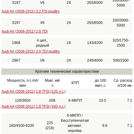
330/3000-
3197
V6
24
265/6500
5000
Audi A4 (2008-2011) 3.2 FSI quattro
330/3000-
3197
V6
24
265/6500
5000
Audi A4 (2008-2011) 2.0 TDI
4 цил.,
320/1750-
1968
16
143/4200
рядный
2500
Audi A4 (2008-2011) 3.0 TDI quattro
2967
V6
24
240/4000
500/1500
Краткие технические характеристики
Мощность, л.с./об/
Макс. км/
до 100
Ср. расход
КПП
мин
ч
км/ч, с.
л/100 км.
Audi A4 (2008-2011) 1.8 TFSI (120 л.с.)
120/3650
208
6-МКПП
10.5
7.1
Audi A4 (2008-2011) 1.8 TFSI (160 л.с.)
6-МКПП /
Бесступенчатая
225
160/4500-6200
автомат.
8.6
7.1
(218)
коробка