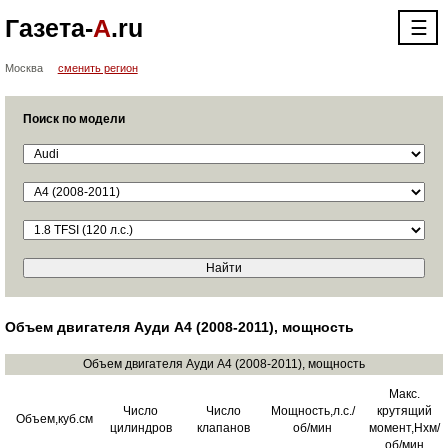
Газета-
А
.ru
☰
Москва
сменить регион
Поиск по модели
Объем двигателя Ауди А4 (2008-2011), мощность
Объем двигателя Ауди А4 (2008-2011), мощность
Макс.
Число
Число
Мощность,л.с./
крутящий
Объем,куб.см
цилиндров
клапанов
об/мин
момент,Нхм/
об/мин