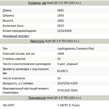
Размеры, мм
Audi Q5 2.0 TDI (163 л.с.)
Длина
4682
Ширина
1893
Высота
1662
Колесная база
2820
Колея передняя/задняя
1616/1609
Дорожный просвет
Двигатель
Audi Q5 2.0 TDI (163 л.с.)
Тип
турбодизель Common Rail
Рабочий объём, куб.см
1968
Степень сжатия
16
Число и расположение цилиндров
4 цил., рядный
Диаметр цилиндра х ход поршня,
81x95.5
мм
Число клапанов
16
Мощность, л.с./об/мин
163/3250-4200
Максимальный крутящий момент,
370/1500-3000
Нхм/об/мин
Трансмиссия
Audi Q5 2.0 TDI (163 л.с.)
Тип КПП
7-АКПП S-Tronic