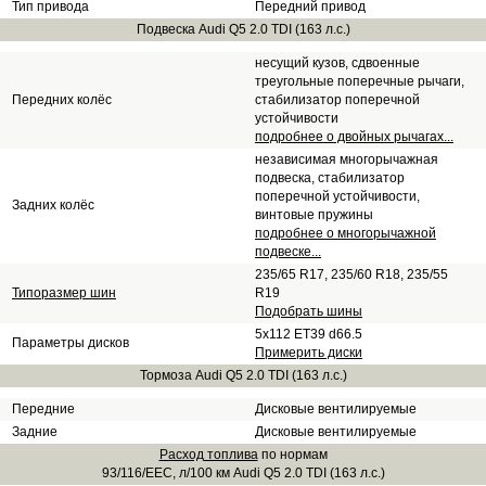
Тип привода
Передний привод
Подвеска Audi Q5 2.0 TDI (163 л.с.)
несущий кузов, сдвоенные
треугольные поперечные рычаги,
Передних колёс
стабилизатор поперечной
устойчивости
подробнее о двойных рычагах...
независимая многорычажная
подвеска, стабилизатор
поперечной устойчивости,
Задних колёс
винтовые пружины
подробнее о многорычажной
подвеске...
235/65 R17, 235/60 R18, 235/55
Типоразмер шин
R19
Подобрать шины
5x112 ET39 d66.5
Параметры дисков
Примерить диски
Тормоза Audi Q5 2.0 TDI (163 л.с.)
Передние
Дисковые вентилируемые
Задние
Дисковые вентилируемые
Расход топлива
по нормам
93/116/EEC, л/100 км Audi Q5 2.0 TDI (163 л.с.)