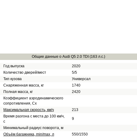
Общие данные о Audi Q5 2.0 TDI (163 л.с.)
Год выпуска
2020
Количество дверей/мест
5/5
Тип кузова
Универсал
Снаряженная масса, кг
1740
Полная масса, кг
2420
Коэффициент аэродинамического
сопротивления, Сх
Максимальная скорость, км/ч
213
Время разгона с места до 100 км/ч,
9
с
Минимальный радиус поворота, м
Объём багажника, min/max, л
550/1550