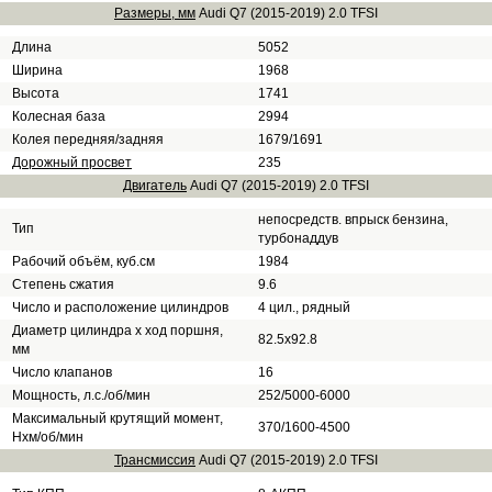
Размеры, мм
Audi Q7 (2015-2019) 2.0 TFSI
Длина
5052
Ширина
1968
Высота
1741
Колесная база
2994
Колея передняя/задняя
1679/1691
Дорожный просвет
235
Двигатель
Audi Q7 (2015-2019) 2.0 TFSI
непосредств. впрыск бензина,
Тип
турбонаддув
Рабочий объём, куб.см
1984
Степень сжатия
9.6
Число и расположение цилиндров
4 цил., рядный
Диаметр цилиндра х ход поршня,
82.5x92.8
мм
Число клапанов
16
Мощность, л.с./об/мин
252/5000-6000
Максимальный крутящий момент,
370/1600-4500
Нхм/об/мин
Трансмиссия
Audi Q7 (2015-2019) 2.0 TFSI