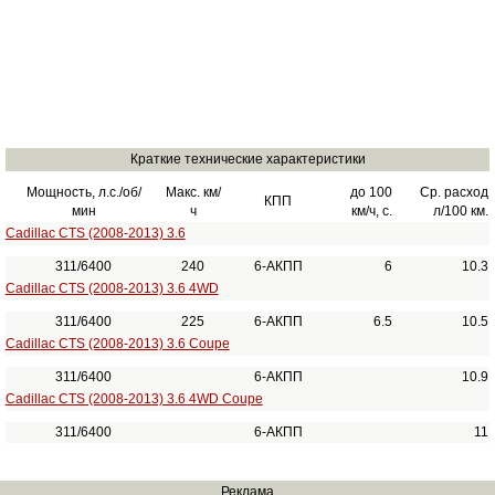
Краткие технические характеристики
Мощность, л.с./об/
Макс. км/
до 100
Ср. расход
КПП
мин
ч
км/ч, с.
л/100 км.
Cadillac CTS (2008-2013) 3.6
311/6400
240
6-АКПП
6
10.3
Cadillac CTS (2008-2013) 3.6 4WD
311/6400
225
6-АКПП
6.5
10.5
Cadillac CTS (2008-2013) 3.6 Coupe
311/6400
6-АКПП
10.9
Cadillac CTS (2008-2013) 3.6 4WD Coupe
311/6400
6-АКПП
11
Реклама