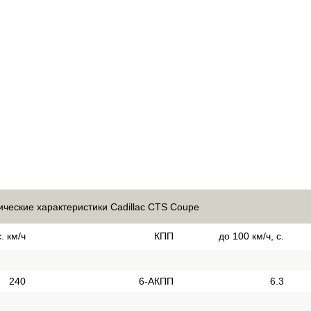
ические характеристики Cadillac CTS Coupe
. км/ч
КПП
до 100 км/ч, с.
240
6-АКПП
6.3