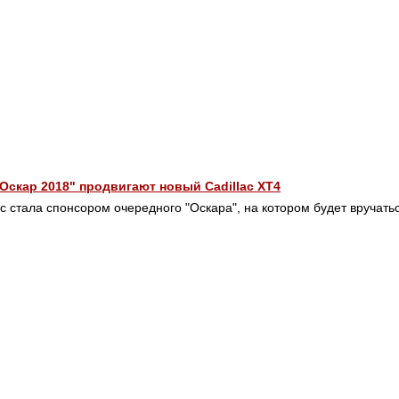
Оскар 2018" продвигают новый Cadillac XT4
ac стала спонсором очередного "Оскара", на котором будет вручать