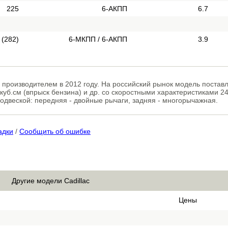
225
6-АКПП
6.7
 (282)
6-МКПП / 6-АКПП
3.9
 производителем в 2012 году. На российский рынок модель постав
уб.см (впрыск бензина) и др. со скоростными характеристиками 240
одвеской: передняя - двойные рычаги, задняя - многорычажная.
адки
/
Сообщить об ошибке
Другие модели Cadillac
Цены