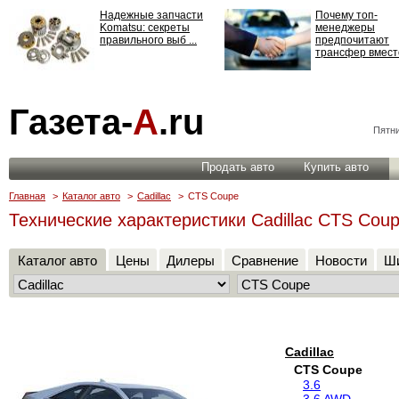
Надежные запчасти
Почему топ-
Komatsu: секреты
менеджеры
правильного выб ...
предпочитают
трансфер вместо
Страхование
Газета-
А
.ru
ответственности: все,
что нужно знать ...
Пятни
Продать авто
Купить авто
Главная
>
Каталог авто
>
Cadillac
>
CTS Coupe
Технические характеристики Cadillac CTS Cou
Каталог авто
Цены
Дилеры
Сравнение
Новости
Ши
Cadillac
CTS Coupe
3.6