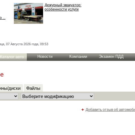
Дежурный эвакуатор:
особенности услуги
 ...
ца, 07 Августа 2026 года, 09:53
Новости
Компании
Экзамен ПДД
Каталог авто
pe
ны/диски
Файлы
+
Добавить отзыв об автомоб