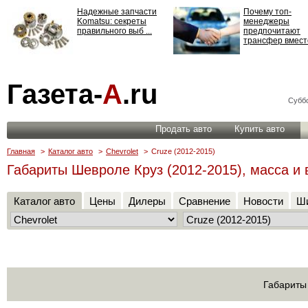
Надежные запчасти
Почему топ-
Komatsu: секреты
менеджеры
правильного выб ...
предпочитают
трансфер вместо
Страхование
Газета-
А
.ru
ответственности: все,
что нужно знать ...
Суббо
Продать авто
Купить авто
Главная
>
Каталог авто
>
Chevrolet
>
Cruze (2012-2015)
Габариты Шевроле Круз (2012-2015), масса и 
Каталог авто
Цены
Дилеры
Сравнение
Новости
Ши
Габариты 