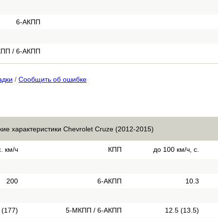
6-АКПП
ПП / 6-АКПП
адки
/
Сообщить об ошибке
кие характеристики Chevrolet Cruze (2012-2015)
. км/ч
КПП
до 100 км/ч, с.
200
6-АКПП
10.3
 (177)
5-МКПП / 6-АКПП
12.5 (13.5)