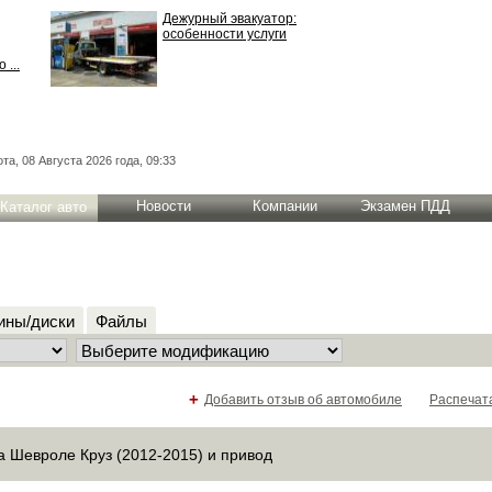
Дежурный эвакуатор:
особенности услуги
 ...
та, 08 Августа 2026 года, 09:33
Новости
Компании
Экзамен ПДД
Каталог авто
ны/диски
Файлы
+
Добавить отзыв об автомобиле
Распечат
а Шевроле Круз (2012-2015) и привод