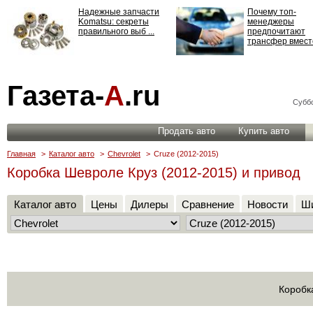
Надежные запчасти
Почему топ-
Komatsu: секреты
менеджеры
правильного выб ...
предпочитают
трансфер вместо
Страхование
Газета-
А
.ru
ответственности: все,
что нужно знать ...
Суббо
Продать авто
Купить авто
Главная
>
Каталог авто
>
Chevrolet
>
Cruze (2012-2015)
Коробка Шевроле Круз (2012-2015) и привод
Каталог авто
Цены
Дилеры
Сравнение
Новости
Ши
Коробк