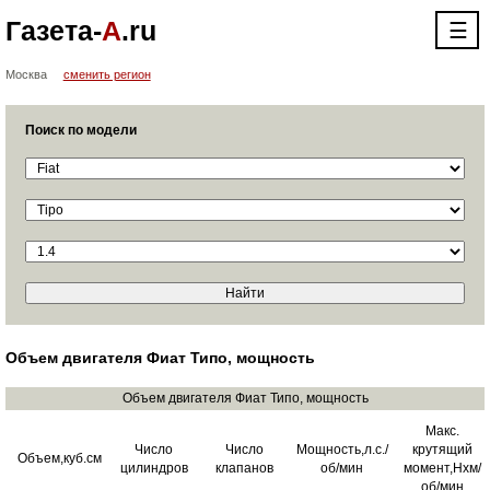
Газета-
А
.ru
☰
Москва
сменить регион
Поиск по модели
Объем двигателя Фиат Типо, мощность
Объем двигателя Фиат Типо, мощность
Макс.
Число
Число
Мощность,л.с./
крутящий
Объем,куб.см
цилиндров
клапанов
об/мин
момент,Нхм/
об/мин