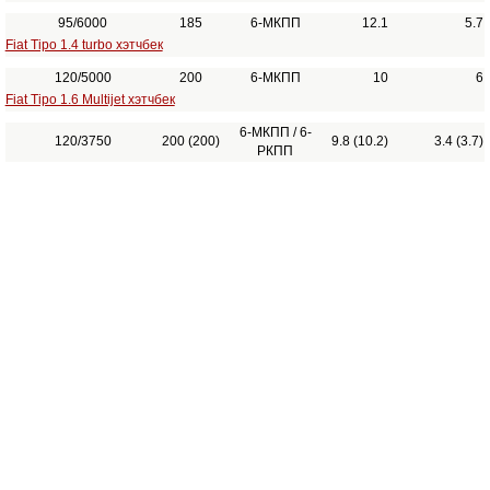
95/6000
185
6-МКПП
12.1
5.7
Fiat Tipo 1.4 turbo хэтчбек
120/5000
200
6-МКПП
10
6
Fiat Tipo 1.6 Multijet хэтчбек
6-МКПП / 6-
120/3750
200 (200)
9.8 (10.2)
3.4 (3.7)
РКПП