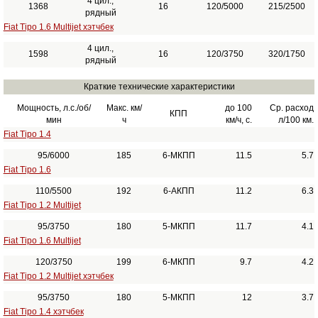
4 цил.,
1368
16
120/5000
215/2500
рядный
Fiat Tipo 1.6 Multijet хэтчбек
4 цил.,
1598
16
120/3750
320/1750
рядный
Краткие технические характеристики
Мощность, л.с./об/
Макс. км/
до 100
Ср. расход
КПП
мин
ч
км/ч, с.
л/100 км.
Fiat Tipo 1.4
95/6000
185
6-МКПП
11.5
5.7
Fiat Tipo 1.6
110/5500
192
6-АКПП
11.2
6.3
Fiat Tipo 1.2 Multijet
95/3750
180
5-МКПП
11.7
4.1
Fiat Tipo 1.6 Multijet
120/3750
199
6-МКПП
9.7
4.2
Fiat Tipo 1.2 Multijet хэтчбек
95/3750
180
5-МКПП
12
3.7
Fiat Tipo 1.4 хэтчбек