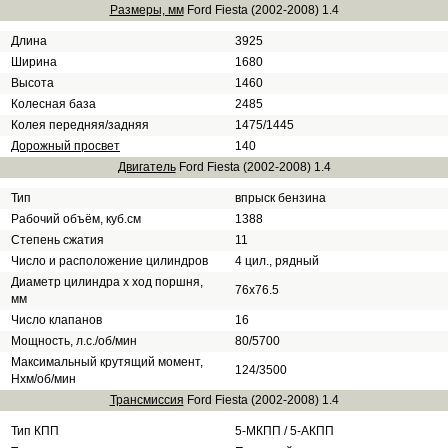
Размеры, мм
Ford Fiesta (2002-2008) 1.4
Длина
3925
Ширина
1680
Высота
1460
Колесная база
2485
Колея передняя/задняя
1475/1445
Дорожный просвет
140
Двигатель
Ford Fiesta (2002-2008) 1.4
Тип
впрыск бензина
Рабочий объём, куб.см
1388
Степень сжатия
11
Число и расположение цилиндров
4 цил., рядный
Диаметр цилиндра х ход поршня,
76х76.5
мм
Число клапанов
16
Мощность, л.с./об/мин
80/5700
Максимальный крутящий момент,
124/3500
Нхм/об/мин
Трансмиссия
Ford Fiesta (2002-2008) 1.4
Тип КПП
5-МКПП / 5-АКПП