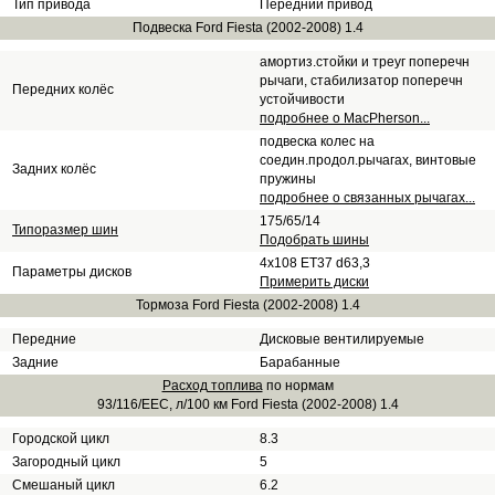
Тип привода
Передний привод
Подвеска Ford Fiesta (2002-2008) 1.4
амортиз.стойки и треуг поперечн
рычаги, стабилизатор поперечн
Передних колёс
устойчивости
подробнее о MacPherson...
подвеска колес на
соедин.продол.рычагах, винтовые
Задних колёс
пружины
подробнее о связанных рычагах...
175/65/14
Типоразмер шин
Подобрать шины
4x108 ET37 d63,3
Параметры дисков
Примерить диски
Тормоза Ford Fiesta (2002-2008) 1.4
Передние
Дисковые вентилируемые
Задние
Барабанные
Расход топлива
по нормам
93/116/EEC, л/100 км Ford Fiesta (2002-2008) 1.4
Городской цикл
8.3
Загородный цикл
5
Смешаный цикл
6.2