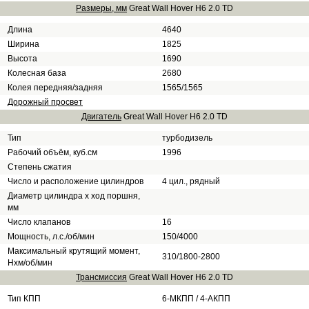
Размеры, мм
Great Wall Hover H6 2.0 TD
Длина
4640
Ширина
1825
Высота
1690
Колесная база
2680
Колея передняя/задняя
1565/1565
Дорожный просвет
Двигатель
Great Wall Hover H6 2.0 TD
Тип
турбодизель
Рабочий объём, куб.см
1996
Степень сжатия
Число и расположение цилиндров
4 цил., рядный
Диаметр цилиндра х ход поршня,
мм
Число клапанов
16
Мощность, л.с./об/мин
150/4000
Максимальный крутящий момент,
310/1800-2800
Нхм/об/мин
Трансмиссия
Great Wall Hover H6 2.0 TD
Тип КПП
6-МКПП / 4-АКПП