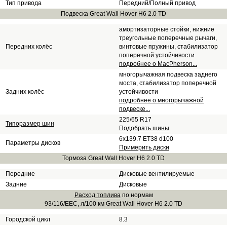
Тип привода
Передний/Полный привод
Подвеска Great Wall Hover H6 2.0 TD
амортизаторные стойки, нижние
треугольные поперечные рычаги,
Передних колёс
винтовые пружины, стабилизатор
поперечной устойчивости
подробнее о MacPherson...
многорычажная подвеска заднего
моста, стабилизатор поперечной
Задних колёс
устойчивости
подробнее о многорычажной
подвеске...
225/65 R17
Типоразмер шин
Подобрать шины
6x139.7 ET38 d100
Параметры дисков
Примерить диски
Тормоза Great Wall Hover H6 2.0 TD
Передние
Дисковые вентилируемые
Задние
Дисковые
Расход топлива
по нормам
93/116/EEC, л/100 км Great Wall Hover H6 2.0 TD
Городской цикл
8.3