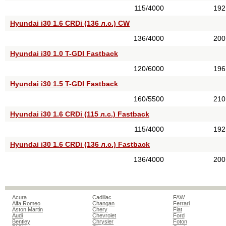
115/4000
192
Hyundai i30 1.6 CRDi (136 л.с.) CW
136/4000
200
Hyundai i30 1.0 T-GDI Fastback
120/6000
196
Hyundai i30 1.5 T-GDI Fastback
160/5500
210
Hyundai i30 1.6 CRDi (115 л.с.) Fastback
115/4000
192
Hyundai i30 1.6 CRDi (136 л.с.) Fastback
136/4000
200
Acura
Cadillac
FAW
Alfa Romeo
Changan
Ferrari
Aston Martin
Chery
Fiat
Audi
Chevrolet
Ford
Bentley
Chrysler
Foton