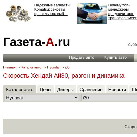
Надежные запчасти
Почему топ-
Komatsu: секреты
менеджеры
правильного выб ...
предпочитают
трансфер вместо
Страхование
Газета-
А
.ru
ответственности: все,
что нужно знать ...
Суббо
Продать авто
Купить авто
Главная
>
Каталог авто
>
Hyundai
>
i30
Скорость Хендай Ай30, разгон и динамика
Каталог авто
Цены
Дилеры
Сравнение
Новости
Ши
Скоро