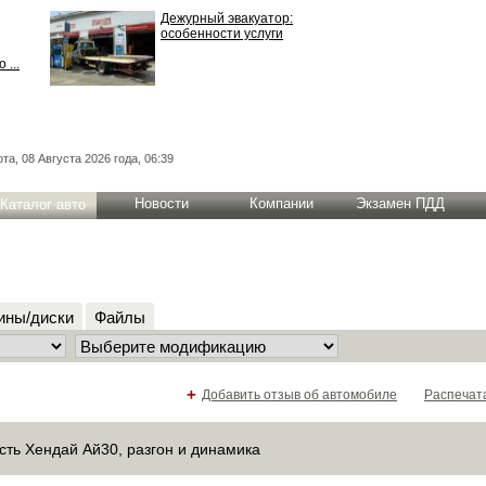
Дежурный эвакуатор:
особенности услуги
 ...
та, 08 Августа 2026 года, 06:39
Новости
Компании
Экзамен ПДД
Каталог авто
ны/диски
Файлы
+
Добавить отзыв об автомобиле
Распечат
сть Хендай Ай30, разгон и динамика