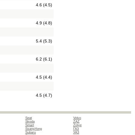
4.6 (4.5)
4.9 (4.8)
5.4 (5.3)
6.2 (6.1)
4.5 (4.4)
4.5 (4.7)
Seat
Volvo
Skoda
ZAZ
Smart
Zotye
SsangYong
ГАЗ
Subaru
УАЗ