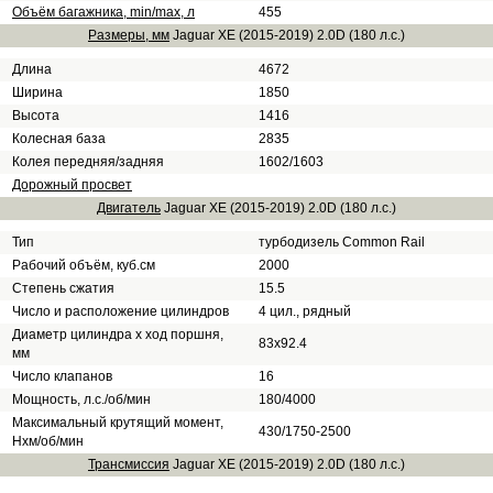
Объём багажника, min/max, л
455
Размеры, мм
Jaguar XE (2015-2019) 2.0D (180 л.с.)
Длина
4672
Ширина
1850
Высота
1416
Колесная база
2835
Колея передняя/задняя
1602/1603
Дорожный просвет
Двигатель
Jaguar XE (2015-2019) 2.0D (180 л.с.)
Тип
турбодизель Common Rail
Рабочий объём, куб.см
2000
Степень сжатия
15.5
Число и расположение цилиндров
4 цил., рядный
Диаметр цилиндра х ход поршня,
83х92.4
мм
Число клапанов
16
Мощность, л.с./об/мин
180/4000
Максимальный крутящий момент,
430/1750-2500
Нхм/об/мин
Трансмиссия
Jaguar XE (2015-2019) 2.0D (180 л.с.)