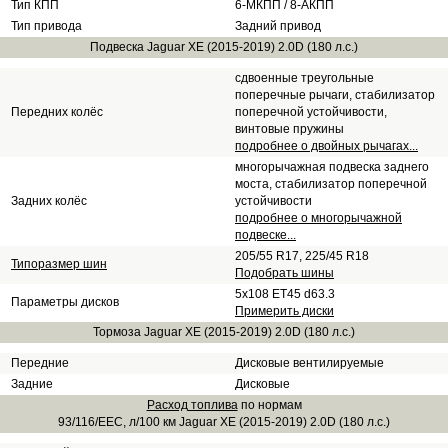
Тип КПП
6-МКПП / 8-АКПП
Тип привода
Задний привод
Подвеска Jaguar XE (2015-2019) 2.0D (180 л.с.)
сдвоенные треугольные
поперечные рычаги, стабилизатор
Передних колёс
поперечной устойчивости,
винтовые пружины
подробнее о двойных рычагах...
многорычажная подвеска заднего
моста, стабилизатор поперечной
Задних колёс
устойчивости
подробнее о многорычажной
подвеске...
205/55 R17, 225/45 R18
Типоразмер шин
Подобрать шины
5x108 ET45 d63.3
Параметры дисков
Примерить диски
Тормоза Jaguar XE (2015-2019) 2.0D (180 л.с.)
Передние
Дисковые вентилируемые
Задние
Дисковые
Расход топлива
по нормам
93/116/EEC, л/100 км Jaguar XE (2015-2019) 2.0D (180 л.с.)