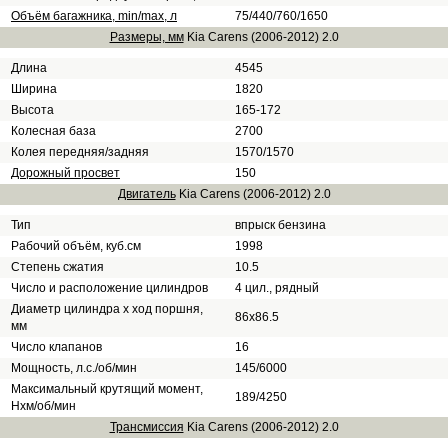
Объём багажника, min/max, л
75/440/760/1650
Размеры, мм
Kia Carens (2006-2012) 2.0
Длина
4545
Ширина
1820
Высота
165-172
Колесная база
2700
Колея передняя/задняя
1570/1570
Дорожный просвет
150
Двигатель
Kia Carens (2006-2012) 2.0
Тип
впрыск бензина
Рабочий объём, куб.см
1998
Степень сжатия
10.5
Число и расположение цилиндров
4 цил., рядный
Диаметр цилиндра х ход поршня,
86х86.5
мм
Число клапанов
16
Мощность, л.с./об/мин
145/6000
Максимальный крутящий момент,
189/4250
Нхм/об/мин
Трансмиссия
Kia Carens (2006-2012) 2.0