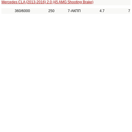
Mercedes CLA (2013-2016) 2.0 (45 AMG Shooting Brake)
360/6000
250
7-АКПП
4.7
7