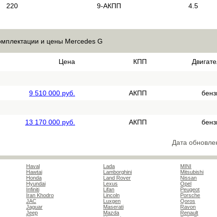
220
9-АКПП
4.5
омплектации и цены Mercedes G
Цена
КПП
Двигате
9 510 000 руб.
АКПП
бенз
13 170 000 руб.
АКПП
бенз
Дата обновле
Haval
Lada
MINI
Hawtai
Lamborghini
Mitsubishi
Honda
Land Rover
Nissan
Hyundai
Lexus
Opel
Infiniti
Lifan
Peugeot
Iran Khodro
Lincoln
Porsche
JAC
Luxgen
Qoros
Jaguar
Maserati
Ravon
Jeep
Mazda
Renault