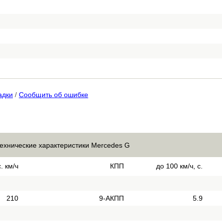
адки
/
Сообщить об ошибке
технические характеристики Mercedes G
. км/ч
КПП
до 100 км/ч, с.
210
9-АКПП
5.9