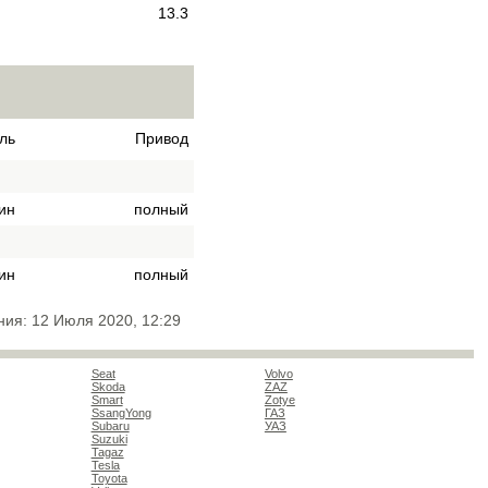
13.3
ль
Привод
ин
полный
ин
полный
ния: 12 Июля 2020, 12:29
Seat
Volvo
Skoda
ZAZ
Smart
Zotye
SsangYong
ГАЗ
Subaru
УАЗ
Suzuki
Tagaz
Tesla
Toyota