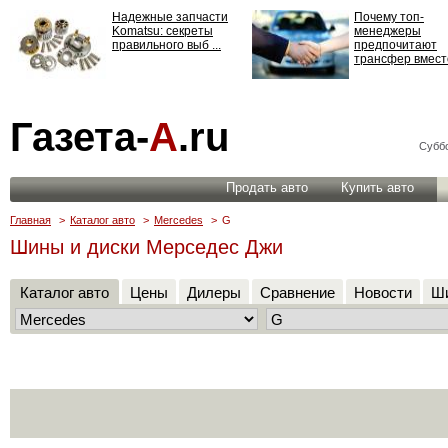
Надежные запчасти
Почему топ-
Komatsu: секреты
менеджеры
правильного выб ...
предпочитают
трансфер вместо
Страхование
Газета-
А
.ru
ответственности: все,
что нужно знать ...
Суббо
Продать авто
Купить авто
Главная
>
Каталог авто
>
Mercedes
>
G
Шины и диски Мерседес Джи
Каталог авто
Цены
Дилеры
Сравнение
Новости
Ши