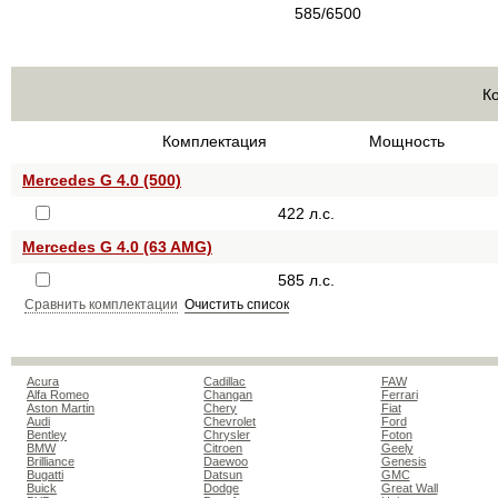
585/6500
К
Комплектация
Мощность
Mercedes G 4.0 (500)
422 л.с.
Mercedes G 4.0 (63 AMG)
585 л.с.
Сравнить комплектации
Очистить список
Acura
Cadillac
FAW
Alfa Romeo
Changan
Ferrari
Aston Martin
Chery
Fiat
Audi
Chevrolet
Ford
Bentley
Chrysler
Foton
BMW
Citroen
Geely
Brilliance
Daewoo
Genesis
Bugatti
Datsun
GMC
Buick
Dodge
Great Wall