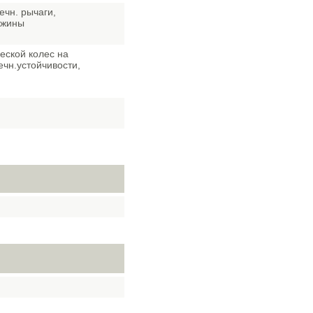
ечн. рычаги,
ужины
еской колес на
ечн.устойчивости,