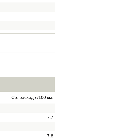
Ср. расход л/100 км.
7.7
7.8