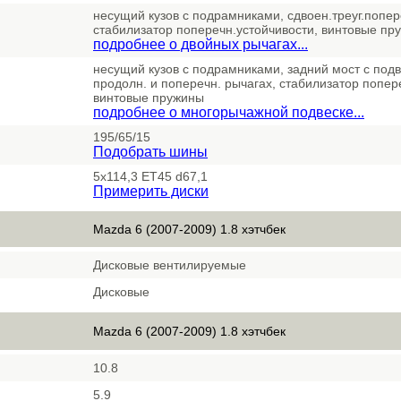
несущий кузов с подрамниками, сдвоен.треуг.попер
стабилизатор поперечн.устойчивости, винтовые пр
подробнее о двойных рычагах...
несущий кузов с подрамниками, задний мост с подв
продолн. и поперечн. рычагах, стабилизатор попер
винтовые пружины
подробнее о многорычажной подвеске...
195/65/15
Подобрать шины
5x114,3 ET45 d67,1
Примерить диски
Mazda 6 (2007-2009) 1.8 хэтчбек
Дисковые вентилируемые
Дисковые
Mazda 6 (2007-2009) 1.8 хэтчбек
10.8
5.9