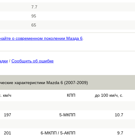
7.7
95
65
найте о современном поколении Мазда 6
.
адки
/
Сообщить об ошибке
ческие характеристики Mazda 6 (2007-2009)
. км/ч
КПП
до 100 км/ч, с.
197
5-МКПП
10.7
201
6-МКПП / 5-АКПП
9.7