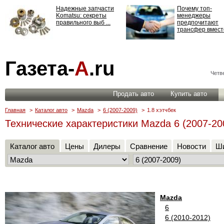
Надежные запчасти
Почему топ-
Komatsu: секреты
менеджеры
правильного выб ...
предпочитают
трансфер вместо
Страхование
Газета-
А
.ru
ответственности: все,
что нужно знать ...
Четве
Продать авто
Купить авто
Главная
>
Каталог авто
>
Mazda
>
6 (2007-2009)
>
1.8 хэтчбек
Технические характеристики Mazda 6 (2007-200
Каталог авто
Цены
Дилеры
Сравнение
Новости
Ши
Mazda
6
6 (2010-2012)