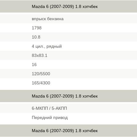
Mazda 6 (2007-2009) 1.8 хэтчбек
впрыск бензина
1798
10.8
4 цил., рядный
83х83.1
16
120/5500
165/4300
Mazda 6 (2007-2009) 1.8 хэтчбек
6-МКПП / 5-АКПП
Передний привод
Mazda 6 (2007-2009) 1.8 хэтчбек