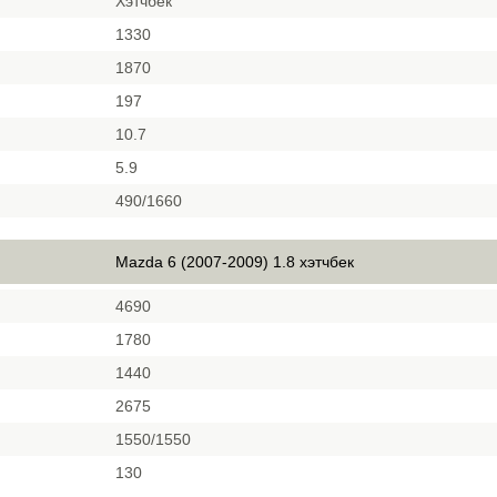
Хэтчбек
1330
1870
197
10.7
5.9
490/1660
Mazda 6 (2007-2009) 1.8 хэтчбек
4690
1780
1440
2675
1550/1550
130