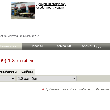
Дежурный эвакуатор:
особенности услуги
 ...
рг, 06 Августа 2026 года, 08:32
Новости
Компании
Экзамен ПДД
Каталог авто
9) 1.8 хэтчбек
ны/диски
Файлы
+
Добавить отзыв об автомобиле
Распечат