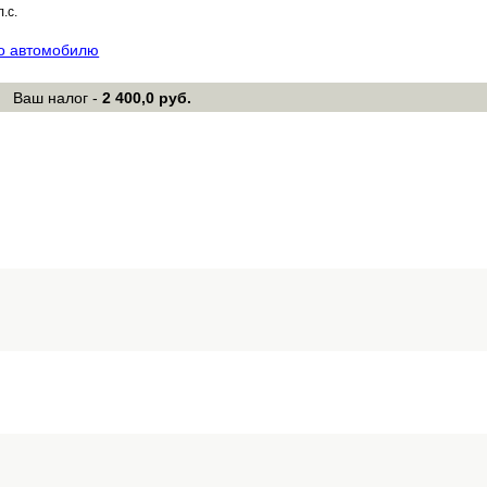
л.с.
по автомобилю
Ваш налог -
2 400,0 руб.