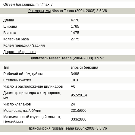
Объём багажника, min/max, л
Размеры, мм
Nissan Teana (2004-2008) 3.5 V6
Длина
4770
Ширина
1765
Высота
1475
Колесная база
2775
Колея передняя/задняя
Дорожный просвет
Двигатель
Nissan Teana (2004-2008) 3.5 V6
Тип
впрыск бензина
Рабочий объём, куб.см
3498
Степень сжатия
10.3
Число и расположение цилиндров
V6
Диаметр цилиндра х ход поршня,
95.5х81.4
мм
Число клапанов
24
Мощность, л.с./об/мин
231/5600
Максимальный крутящий момент,
333/2800
Нхм/об/мин
Трансмиссия
Nissan Teana (2004-2008) 3.5 V6