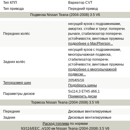
Тип КПП
Вариатор CVT
Тип привода
Передний привод
Подвеска Nissan Teana (2004-2008) 3.5 V6
несущий кузов с подрамниками,
амортиз. стойки и треуг. поперечн.
Передних колёс
рычаги, стабилизатор поперечн.
устойчивости, винтовые пружины
подробнее о MacPherson...
несущий кузов с подрамниками,
многорычажная подвеска,
стабилизатор поперечн.
Задних колёс
устойчивости, винтовые пружины
подробнее о многорычажной
подвеске...
205/65/16
Типоразмер шин
Подобрать шины
5x114,3 ET45 d66,1
Параметры дисков
Примерить диски
Тормоза Nissan Teana (2004-2008) 3.5 V6
Передние
Дисковые вентилируемые
Задние
Дисковые вентилируемые
Расход топлива
по нормам
93/116/EEC, л/100 км Nissan Teana (2004-2008) 3.5 V6