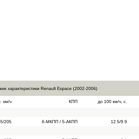
кие характеристики Renault Espace (2002-2006)
. км/ч
КПП
до 100 км/ч, с.
5/205
6-МКПП / 5-АКПП
12.5/9.9