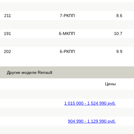
211
7-РКПП
8.6
191
6-МКПП
10.7
202
6-РКПП
9.9
Другие модели Renault
Цены
1 015 000 - 1 524 990 руб.
904 990 - 1 129 990 руб.