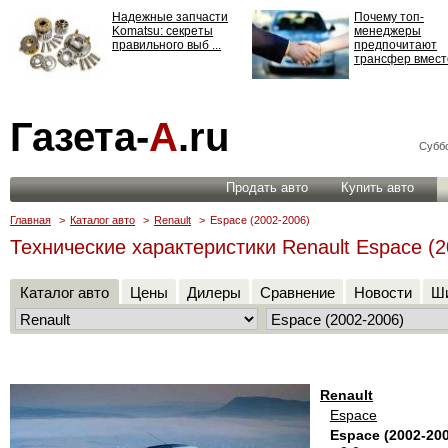
Надежные запчасти
Почему топ-
Komatsu: секреты
менеджеры
правильного выб ...
предпочитают
трансфер вместо
Страхование
Газета-
А
.ru
ответственности: все,
что нужно знать ...
Суббо
Продать авто
Купить авто
Главная
>
Каталог авто
>
Renault
>
Espace (2002-2006)
Технические характеристики Renault Espace (2
Каталог авто
Цены
Дилеры
Сравнение
Новости
Ши
Renault
Espace
Espace (2002-20