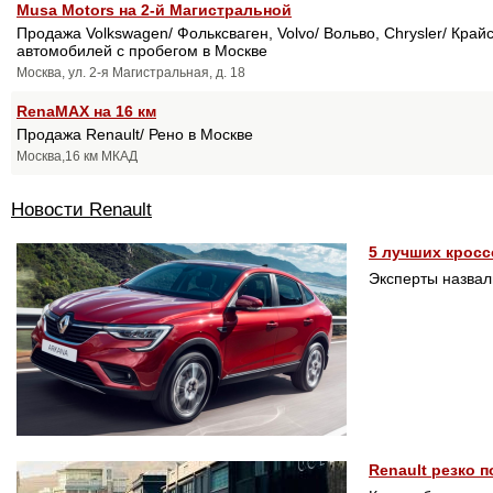
Musa Motors на 2-й Магистральной
Продажа Volkswagen/ Фольксваген, Volvo/ Вольво, Chrysler/ Крайс
автомобилей с пробегом в Москве
Москва, ул. 2-я Магистральная, д. 18
RenaMAX на 16 км
Продажа Renault/ Рено в Москве
Москва,16 км МКАД
Новости Renault
5 лучших кросс
Эксперты назвал
Renault резко 