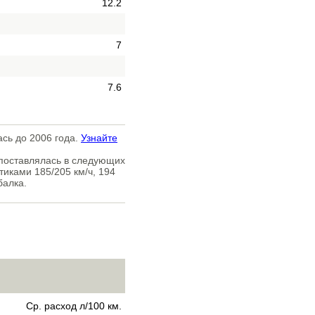
12.2
7
7.6
ась до 2006 года.
Узнайте
 поставлялась в следующих
тиками 185/205 км/ч, 194
балка.
Ср. расход л/100 км.