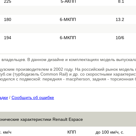
225
5-АКПП
8.1
180
6-МКПП
13.2
194
6-МКПП
10/6
ы владельцев. В данном дизайне и комплектациях модель выпускал
цузским производителем в 2002 году. На российский рынок модель
уб.см (турбодизель Common Rail) и др. со скоростными характерис
одился с подвеской: передняя - macpherson, задняя - торсионная 
адки
/
Сообщить об ошибке
хнические характеристики Renault Espace
. км/ч
КПП
до 100 км/ч, с.