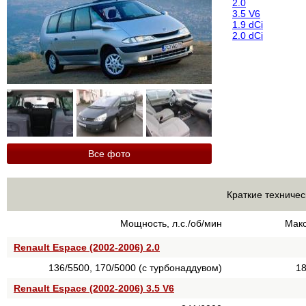
2.0
3.5 V6
1.9 dCi
2.0 dCi
Все фото
Краткие техничес
Мощность, л.с./об/мин
Макс
Renault Espace (2002-2006) 2.0
136/5500, 170/5000 (с турбонаддувом)
18
Renault Espace (2002-2006) 3.5 V6