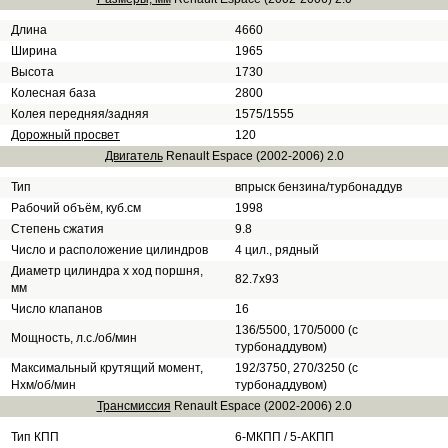
Длина
4660
Ширина
1965
Высота
1730
Колесная база
2800
Колея передняя/задняя
1575/1555
Дорожный просвет
120
Двигатель
Renault Espace (2002-2006) 2.0
Тип
впрыск бензина/турбонаддув
Рабочий объём, куб.см
1998
Степень сжатия
9.8
Число и расположение цилиндров
4 цил., рядный
Диаметр цилиндра х ход поршня,
82.7х93
мм
Число клапанов
16
136/5500, 170/5000 (с
Мощность, л.с./об/мин
турбонаддувом)
Максимальный крутящий момент,
192/3750, 270/3250 (с
Нхм/об/мин
турбонаддувом)
Трансмиссия
Renault Espace (2002-2006) 2.0
Тип КПП
6-МКПП / 5-АКПП