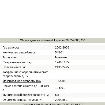
Общие данные о Renault Espace (2002-2006) 2.0
Год выпуска
2002-2006
Количество дверей/мест
5/(5-7)
Тип кузова
Минивэн
Снаряженная масса, кг
1740/1685
Полная масса, кг
2435/2475
Коэффициент аэродинамического
сопротивления, Сх
Максимальная скорость, км/ч
185/205
Время разгона с места до 100 км/ч,
12.5/9.9
с
Минимальный радиус поворота, м
5.5
Объём багажника, min/max, л
290/2860
Размеры, мм
Renault Espace (2002-2006) 2.0