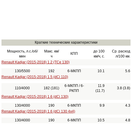
Краткие технические характеристики
Мощность, л.с./об/
Макс. км/
до 100
Ср. расход
КПП
мин
ч
км/ч, с.
л/100 км.
Renault Kadjar (2015-2018) 1.2 (TCe 130)
130/5500
192
6-МКПП
10.1
5.6
Renault Kadjar (2015-2018) 1.5 (dCi 110)
6-МКПП / 6-
11.9
110/4000
182 (181)
3.8 (3.8)
РКПП
(11.7)
Renault Kadjar (2015-2018) 1.6 (dCi 130)
130/4000
190
6-МКПП
9.9
4.3
Renault Kadjar (2015-2018) 1.6 (dCi 130 4x4)
130/4000
190
6-МКПП
10.5
4.8