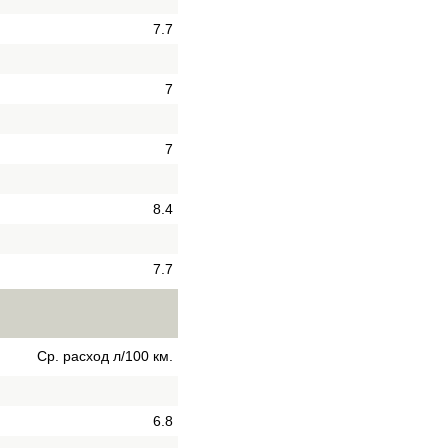
7.7
7
7
8.4
7.7
Ср. расход л/100 км.
6.8