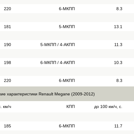
220
6-МКПП
8.3
181
5-МКПП
13.1
190
5-МКПП / 4-АКПП
11.3
198
6-МКПП / 4-АКПП
10.3
220
6-МКПП
8.3
кие характеристики Renault Megane (2009-2012)
. км/ч
КПП
до 100 км/ч, с.
185
6-МКПП
11.7