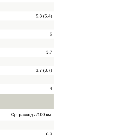
5.3 (5.4)
6
3.7
3.7 (3.7)
4
Ср. расход л/100 км.
6.9