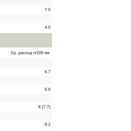
7.5
4.5
Ср. расход л/100 км.
6.7
6.6
8 (7.7)
8.2