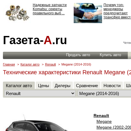
Надежные запчасти
Почему топ-
Komatsu: секреты
менеджеры
правильного выб ...
предпочитают
трансфер вместо
Страхование
Газета-
А
.ru
ответственности: все,
что нужно знать ...
Четве
Продать авто
Купить авто
Главная
>
Каталог авто
>
Renault
>
Megane (2014-2016)
Технические характеристики Renault Megane (
Каталог авто
Цены
Дилеры
Сравнение
Новости
Ши
Renault
Megane
Megane (2002-20