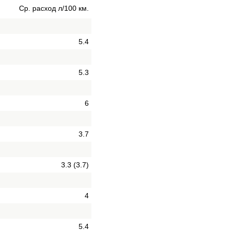
Ср. расход л/100 км.
5.4
5.3
6
3.7
3.3 (3.7)
4
5.4