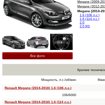
Megane (2009-20
Megane (2012-20
Megane (2014-20
1.6 (106 л.с.)
1.6 (114 л.с.)
2.0
2.0 RS
Все фото
Краткие техничес
Мощность, л.с./об/мин
Макс
Renault Megane (2014-2016) 1.6 (106 л.с.)
106/6000
Renault Megane (2014-2016) 1.6 (114 л.с.)