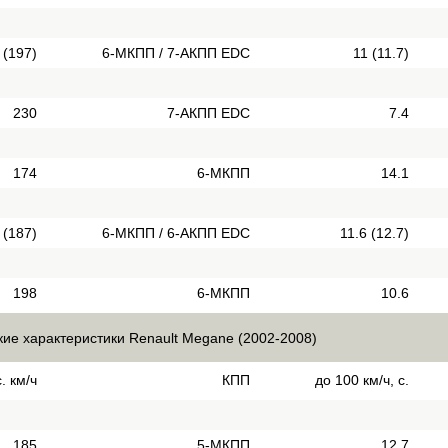
 (197)
6-МКПП / 7-АКПП EDC
11 (11.7)
230
7-АКПП EDC
7.4
174
6-МКПП
14.1
 (187)
6-МКПП / 6-АКПП EDC
11.6 (12.7)
198
6-МКПП
10.6
кие характеристики Renault Megane (2002-2008)
. км/ч
КПП
до 100 км/ч, с.
185
5-МКПП
12.7