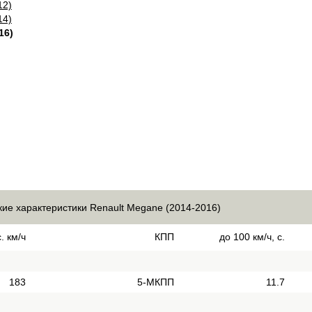
12)
14)
16)
кие характеристики Renault Megane (2014-2016)
. км/ч
КПП
до 100 км/ч, с.
183
5-МКПП
11.7