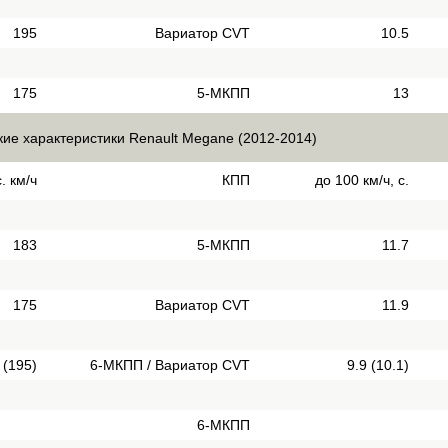
195
Вариатор CVT
10.5
175
5-МКПП
13
кие характеристики Renault Megane (2012-2014)
. км/ч
КПП
до 100 км/ч, с.
183
5-МКПП
11.7
175
Вариатор CVT
11.9
 (195)
6-МКПП / Вариатор CVT
9.9 (10.1)
6-МКПП