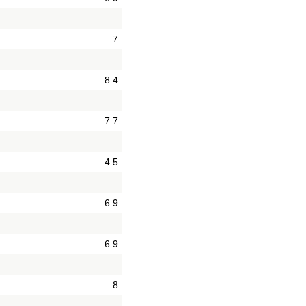
7
8.4
7.7
4.5
6.9
6.9
8