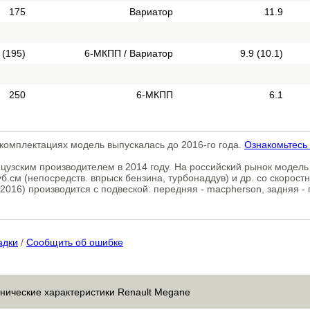
175
Вариатор
11.9
 (195)
6-МКПП / Вариатор
9.9 (10.1)
250
6-МКПП
6.1
комплектациях модель выпускалась до 2016-го года.
Ознакомьтесь
цузским производителем в 2014 году. На российский рынок модель
б.см (непосредств. впрыск бензина, турбонаддув) и др. со скорос
-2016) производится с подвеской: передняя - macpherson, задняя 
адки
/
Сообщить об ошибке
хнические характеристики Renault Megane