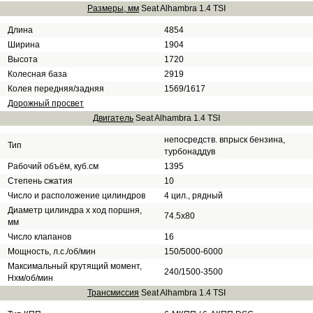
Размеры, мм
Seat Alhambra 1.4 TSI
Длина
4854
Ширина
1904
Высота
1720
Колесная база
2919
Колея передняя/задняя
1569/1617
Дорожный просвет
Двигатель
Seat Alhambra 1.4 TSI
непосредств. впрыск бензина,
Тип
турбонаддув
Рабочий объём, куб.см
1395
Степень сжатия
10
Число и расположение цилиндров
4 цил., рядный
Диаметр цилиндра х ход поршня,
74.5x80
мм
Число клапанов
16
Мощность, л.с./об/мин
150/5000-6000
Максимальный крутящий момент,
240/1500-3500
Нхм/об/мин
Трансмиссия
Seat Alhambra 1.4 TSI