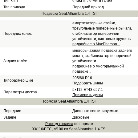
Тип КПП
6-МКПП / 6-АКПП DSG
Тип привода
Передний привод
Подвеска Seat Alhambra 1.4 TSI
амортизаторные стойки,
треугольные поперечные рычаги,
Передних колёс
стабилизатор поперечной
устойчивости, винтовые пружины
подробнее о MacPherson...
многорычажная подвеска заднего
моста, стабилизатор поперечной
Задних колёс
устойчивости
подробнее о многорычажной
подвеске...
205/60 R16
Типоразмер шин
Подобрать шины
5x112 ET43 d57.1
Параметры дисков
Примерить диски
Тормоза Seat Alhambra 1.4 TSI
Передние
Дисковые вентилируемые
Задние
Дисковые
Расход топлива
по нормам
93/116/EEC, л/100 км Seat Alhambra 1.4 TSI