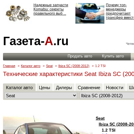
Надежные запчасти
Почему топ-
Komatsu: секреты
менеджеры
правильного выб ...
предпочитают
трансфер вместо
Страхование
Газета-
А
.ru
ответственности: все,
что нужно знать ...
Четве
Продать авто
Купить авто
Главная
>
Каталог авто
>
Seat
>
Ibiza SC (2008-2012)
>
1.2 TSI
Технические характеристики Seat Ibiza SC (200
Каталог авто
Цены
Дилеры
Сравнение
Новости
Ши
Seat
Ibiza SC (2008-20
1.2 TSI