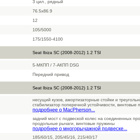
3 цил., рядный
76.5x86.9
12
105/5000
175/1550-4100
Seat Ibiza SC (2008-2012) 1.2 TSI
5-МКПП / 7-АКПП DSG
Передний привод
Seat Ibiza SC (2008-2012) 1.2 TSI
несущий кузов, амортизаторные стойки и треуголь
стабилизатор поперечной устойчивости, винтовые 
подробнее о MacPherson...
задний мост с подвеской колес на соединенных пр
продольные рычаги, винтовые пружины
подробнее о многорычажной подвеске...
185/60/15, 205/45/16, 215/40/17