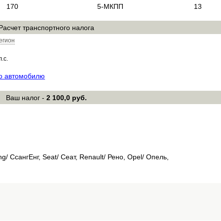
170
5-МКПП
13
Расчет транспортного налога
егион
л.с.
по автомобилю
Ваш налог -
2 100,0 руб.
g/ СсангЕнг, Seat/ Сеат, Renault/ Рено, Opel/ Опель,