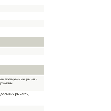
ные поперечные рычаги,
пружины
одольных рычагах,