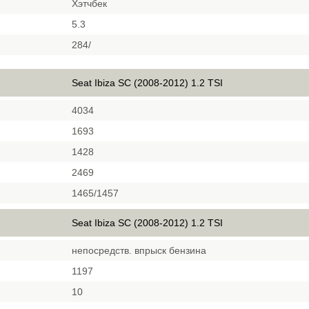
Хэтчбек
5.3
284/
Seat Ibiza SC (2008-2012) 1.2 TSI
4034
1693
1428
2469
1465/1457
Seat Ibiza SC (2008-2012) 1.2 TSI
непосредств. впрыск бензина
1197
10