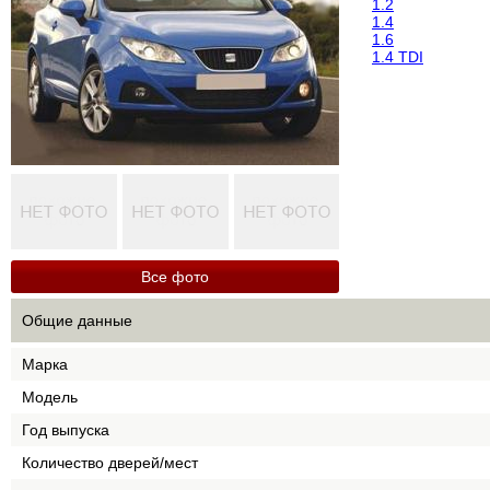
1.2
1.4
1.6
1.4 TDI
Все фото
Общие данные
Марка
Модель
Год выпуска
Количество дверей/мест