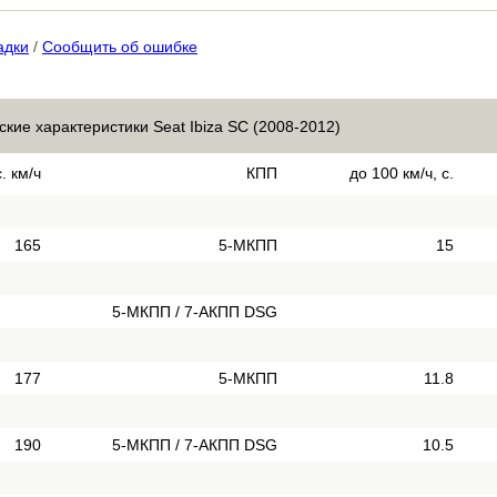
адки
/
Сообщить об ошибке
ские характеристики Seat Ibiza SC (2008-2012)
. км/ч
КПП
до 100 км/ч, с.
165
5-МКПП
15
5-МКПП / 7-АКПП DSG
177
5-МКПП
11.8
190
5-МКПП / 7-АКПП DSG
10.5