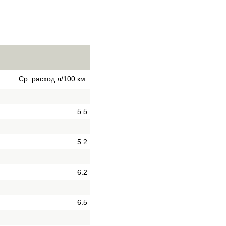
Ср. расход л/100 км.
5.5
5.2
6.2
6.5