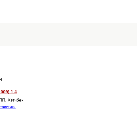
и
009) 1.4
ПП, Хэтчбек
теристики