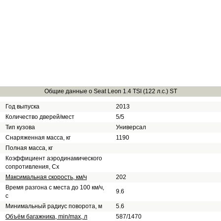
Общие данные о Seat Leon 1.4 TSI (122 л.с.) ST
Год выпуска
2013
Количество дверей/мест
5/5
Тип кузова
Универсал
Снаряженная масса, кг
1190
Полная масса, кг
Коэффициент аэродинамического
сопротивления, Сх
Максимальная скорость, км/ч
202
Время разгона с места до 100 км/ч,
9.6
с
Минимальный радиус поворота, м
5.6
Объём багажника, min/max, л
587/1470