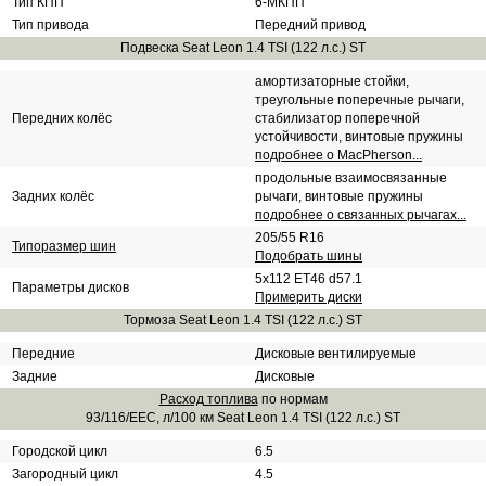
Тип КПП
6-МКПП
Тип привода
Передний привод
Подвеска Seat Leon 1.4 TSI (122 л.с.) ST
амортизаторные стойки,
треугольные поперечные рычаги,
Передних колёс
стабилизатор поперечной
устойчивости, винтовые пружины
подробнее о MacPherson...
продольные взаимосвязанные
Задних колёс
рычаги, винтовые пружины
подробнее о связанных рычагах...
205/55 R16
Типоразмер шин
Подобрать шины
5x112 ET46 d57.1
Параметры дисков
Примерить диски
Тормоза Seat Leon 1.4 TSI (122 л.с.) ST
Передние
Дисковые вентилируемые
Задние
Дисковые
Расход топлива
по нормам
93/116/EEC, л/100 км Seat Leon 1.4 TSI (122 л.с.) ST
Городской цикл
6.5
Загородный цикл
4.5