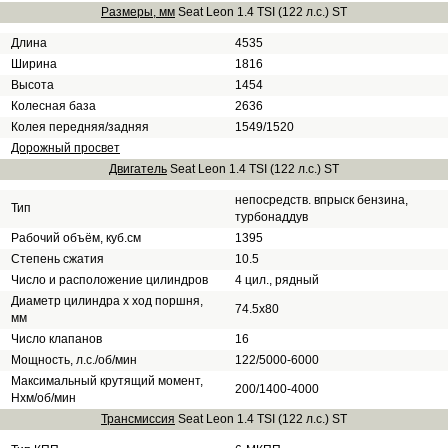
Размеры, мм
Seat Leon 1.4 TSI (122 л.с.) ST
Длина
4535
Ширина
1816
Высота
1454
Колесная база
2636
Колея передняя/задняя
1549/1520
Дорожный просвет
Двигатель
Seat Leon 1.4 TSI (122 л.с.) ST
непосредств. впрыск бензина,
Тип
турбонаддув
Рабочий объём, куб.см
1395
Степень сжатия
10.5
Число и расположение цилиндров
4 цил., рядный
Диаметр цилиндра х ход поршня,
74.5х80
мм
Число клапанов
16
Мощность, л.с./об/мин
122/5000-6000
Максимальный крутящий момент,
200/1400-4000
Нхм/об/мин
Трансмиссия
Seat Leon 1.4 TSI (122 л.с.) ST