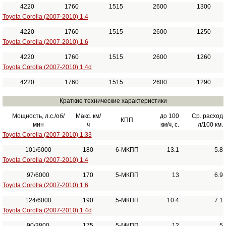
4220
1760
1515
2600
1300
Toyota Corolla (2007-2010) 1.4
4220
1760
1515
2600
1250
Toyota Corolla (2007-2010) 1.6
4220
1760
1515
2600
1260
Toyota Corolla (2007-2010) 1.4d
4220
1760
1515
2600
1290
Краткие технические характеристики
Мощность, л.с./об/
Макс. км/
до 100
Ср. расход
КПП
мин
ч
км/ч, с.
л/100 км.
Toyota Corolla (2007-2010) 1.33
101/6000
180
6-МКПП
13.1
5.8
Toyota Corolla (2007-2010) 1.4
97/6000
170
5-МКПП
13
6.9
Toyota Corolla (2007-2010) 1.6
124/6000
190
5-МКПП
10.4
7.1
Toyota Corolla (2007-2010) 1.4d
90/3800
175
5-МКПП
12
5