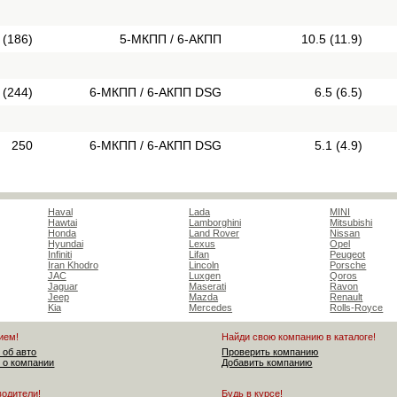
 (186)
5-МКПП / 6-АКПП
10.5 (11.9)
 (244)
6-МКПП / 6-АКПП DSG
6.5 (6.5)
250
6-МКПП / 6-АКПП DSG
5.1 (4.9)
Haval
Lada
MINI
Hawtai
Lamborghini
Mitsubishi
Honda
Land Rover
Nissan
Hyundai
Lexus
Opel
Infiniti
Lifan
Peugeot
Iran Khodro
Lincoln
Porsche
JAC
Luxgen
Qoros
Jaguar
Maserati
Ravon
Jeep
Mazda
Renault
Kia
Mercedes
Rolls-Royce
ием!
Найди свою компанию в каталоге!
 об авто
Проверить компанию
 о компании
Добавить компанию
водители!
Будь в курсе!