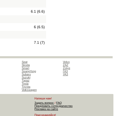
6.1 (6.6)
6 (6.5)
7.1 (7)
Seat
Volvo
Skoda
ZAZ
Smart
Zotye
SsangYong
ГАЗ
Subaru
УАЗ
Suzuki
Tagaz
Tesla
Toyota
Volkswagen
Напиши нам!
Задать вопрос
/
FAQ
Предложить сотрудничество
Реклама на сайте
Присоединяйся!