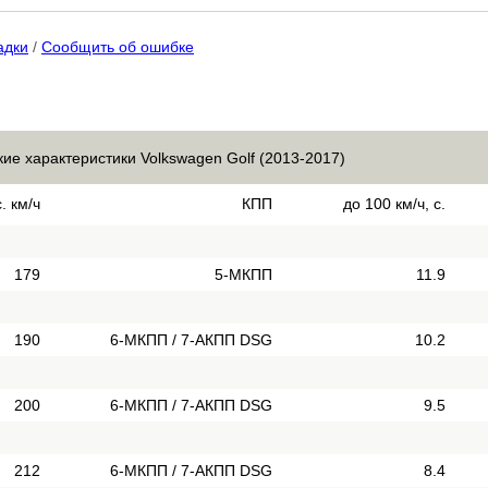
адки
/
Сообщить об ошибке
кие характеристики Volkswagen Golf (2013-2017)
. км/ч
КПП
до 100 км/ч, с.
179
5-МКПП
11.9
190
6-МКПП / 7-АКПП DSG
10.2
200
6-МКПП / 7-АКПП DSG
9.5
212
6-МКПП / 7-АКПП DSG
8.4