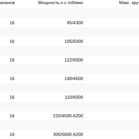
лапанов
Мощность,л.с./об/мин
Макс. кр
16
85/4300
16
105/5000
16
122/5000
16
140/4500
16
110/6000
16
220/4500-6200
16
300/5600-6200