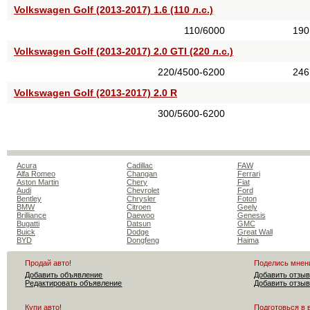
Volkswagen Golf (2013-2017) 1.6 (110 л.с.)
110/6000
190
Volkswagen Golf (2013-2017) 2.0 GTI (220 л.с.)
220/4500-6200
246
Volkswagen Golf (2013-2017) 2.0 R
300/5600-6200
Acura
Cadillac
FAW
Alfa Romeo
Changan
Ferrari
Aston Martin
Chery
Fiat
Audi
Chevrolet
Ford
Bentley
Chrysler
Foton
BMW
Citroen
Geely
Brilliance
Daewoo
Genesis
Bugatti
Datsun
GMC
Buick
Dodge
Great Wall
BYD
Dongfeng
Haima
Продай авто!
Поделись мнен
Добавить объявление
Добавить отзыв
Редактировать объявление
Добавить отзыв
Купи авто!
Подготовься в 