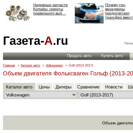
Надежные запчасти
Почему топ-
Komatsu: секреты
менеджеры
правильного выб ...
предпочитают
трансфер вместо
Страхование
Газета-
А
.ru
ответственности: все,
что нужно знать ...
Пятни
Продать авто
Купить авто
Главная
>
Каталог авто
>
Volkswagen
>
Golf (2013-2017)
Объем двигателя Фольксваген Гольф (2013-20
Каталог авто
Цены
Дилеры
Сравнение
Новости
Ши
Объем двигател