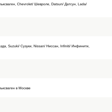
льксваген, Chevrolet/ Шевроле, Datsun/ Датсун, Lada/
а, Suzuki/ Сузуки, Nissan/ Ниссан, Infiniti/ Инфинити,
льксваген в Москве