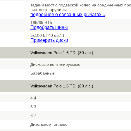
задний мост с подвеской колес на соединенных пр
винтовые пружины
подробнее о связанных рычагах...
185/65 R15
Подобрать шины
5x100 ET40 d57.1
Примерить диски
Volkswagen Polo 1.6 TDI (80 л.с.)
Дисковые вентилируемые
Барабанные
Volkswagen Polo 1.6 TDI (80 л.с.)
4.4
3.3
3.7
Дизельное топливо