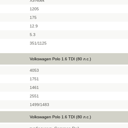
Хэтчбек
1205
175
12.9
5.3
351/1125
Volkswagen Polo 1.6 TDI (80 л.с.)
4053
1751
1461
2551
1499/1483
Volkswagen Polo 1.6 TDI (80 л.с.)