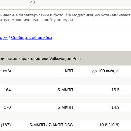
40
технические характеристики и фото. На модификацию устанавливаю
нчатую механическую коробку передач.
адки
/
Сообщить об ошибке
нические характеристики Volkswagen Polo
. км/ч
КПП
до 100 км/ч, с.
164
5-МКПП
15.5
170
5-МКПП
14.9
 (187)
5-МКПП / 7-АКПП DSG
10.8 (10.8)