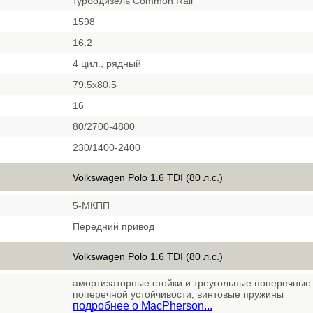
турбодизель Common Rail
1598
16.2
4 цил., рядный
79.5x80.5
16
80/2700-4800
230/1400-2400
Volkswagen Polo 1.6 TDI (80 л.с.)
5-МКПП
Передний привод
Volkswagen Polo 1.6 TDI (80 л.с.)
амортизаторные стойки и треугольные поперечные 
поперечной устойчивости, винтовые пружины
подробнее о MacPherson...