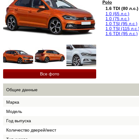
Polo
1.6 TDI (80 л.с.)
1.0 (65 л.с.)
1.0 (75 л.с.)
1.0 TSI (95 л.с.)
1.0 TSI (115 л.с.
1.6 TDI (95 л.с.)
Все фото
Общие данные
Марка
Модель
Год выпуска
Количество дверей/мест