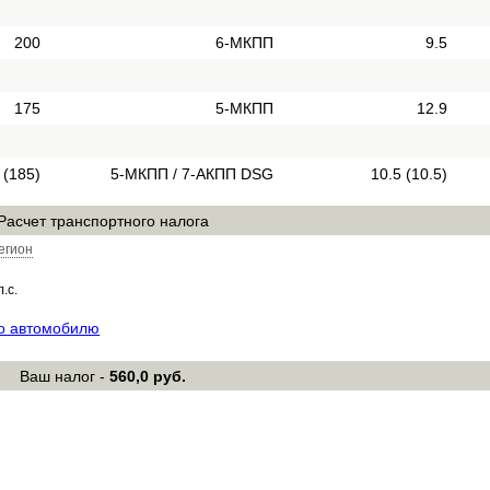
200
6-МКПП
9.5
175
5-МКПП
12.9
 (185)
5-МКПП / 7-АКПП DSG
10.5 (10.5)
Расчет транспортного налога
егион
л.с.
по автомобилю
Ваш налог -
560,0 руб.