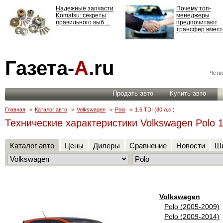
Надежные запчасти
Почему топ-
Komatsu: секреты
менеджеры
правильного выб ...
предпочитают
трансфер вместо
Страхование
Газета-
А
.ru
ответственности: все,
что нужно знать ...
Четве
Продать авто
Купить авто
Главная
>
Каталог авто
>
Volkswagen
>
Polo
>
1.6 TDI (80 л.с.)
Технические характеристики Volkswagen Polo 1.
Каталог авто
Цены
Дилеры
Сравнение
Новости
Ши
Volkswagen
Polo (2005-2009)
Polo (2009-2014)