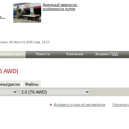
Дежурный эвакуатор:
особенности услуги
 ...
енье, 09 Августа 2026 года, 16:12
Новости
Компании
Экзамен ПДД
Каталог авто
T6 AWD)
ны/диски
Файлы
+
Добавить отзыв об автомобиле
Распечат