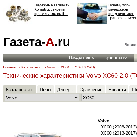
Надежные запчасти
Почему топ-
Komatsu: секреты
менеджеры
правильного выб ...
предпочитают
трансфер вместо
Страхование
Газета-
А
.ru
ответственности: все,
что нужно знать ...
Воскрес
Продать авто
Купить авто
Главная
>
Каталог авто
>
Volvo
>
XC60
>
2.0 (T6 AWD)
Технические характеристики Volvo XC60 2.0 (
Каталог авто
Цены
Дилеры
Сравнение
Новости
Ши
Volvo
XC60 (2008-2013)
XC60 (2013-2017)