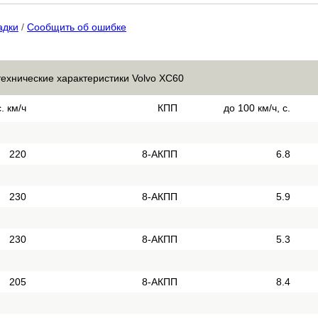
адки
/
Сообщить об ошибке
технические характеристики Volvo XC60
. км/ч
КПП
до 100 км/ч, с.
220
8-АКПП
6.8
230
8-АКПП
5.9
230
8-АКПП
5.3
205
8-АКПП
8.4