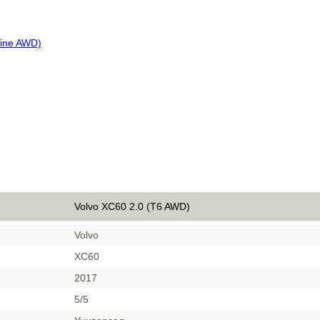
gine AWD)
Volvo XC60 2.0 (T6 AWD)
Volvo
XC60
2017
5/5