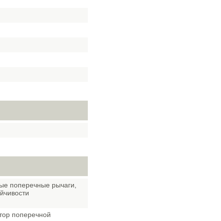
ные поперечные рычаги,
ойчивости
атор поперечной