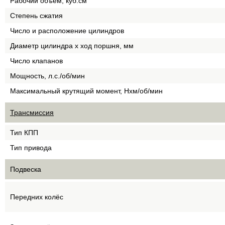
Рабочий объём, куб.см
Степень сжатия
Число и расположение цилиндров
Диаметр цилиндра х ход поршня, мм
Число клапанов
Мощность, л.с./об/мин
Максимальный крутящий момент, Нхм/об/мин
Трансмиссия
Тип КПП
Тип привода
Подвеска
Передних колёс