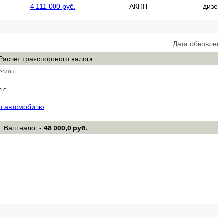
4 111 000 руб.
АКПП
дизе
Дата обновле
Расчет транспортного налога
егион
л.с.
по автомобилю
Ваш налог -
48 000,0 руб.