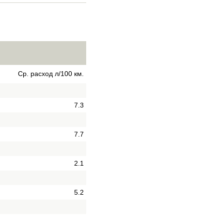
Ср. расход л/100 км.
7.3
7.7
2.1
5.2