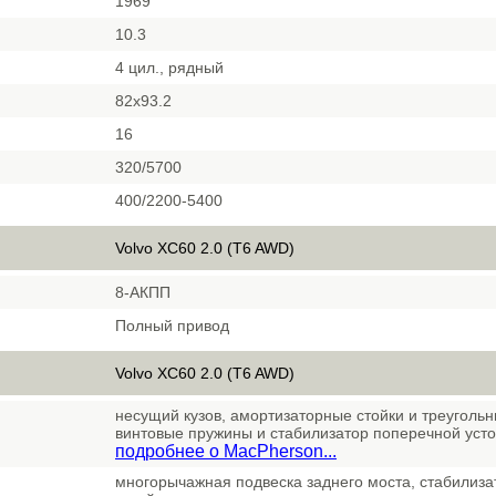
1969
10.3
4 цил., рядный
82x93.2
16
320/5700
400/2200-5400
Volvo XC60 2.0 (T6 AWD)
8-АКПП
Полный привод
Volvo XC60 2.0 (T6 AWD)
несущий кузов, амортизаторные стойки и треуголь
винтовые пружины и стабилизатор поперечной уст
подробнее о MacPherson...
многорычажная подвеска заднего моста, стабилиз