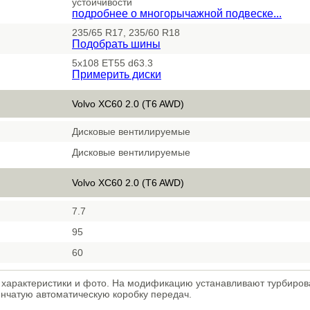
устойчивости
подробнее о многорычажной подвеске...
235/65 R17, 235/60 R18
Подобрать шины
5x108 ET55 d63.3
Примерить диски
Volvo XC60 2.0 (T6 AWD)
Дисковые вентилируемые
Дисковые вентилируемые
Volvo XC60 2.0 (T6 AWD)
7.7
95
60
 характеристики и фото. На модификацию устанавливают турбиро
енчатую автоматическую коробку передач.