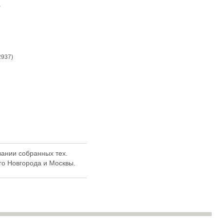
)
2937)
вании собранных тех.
го Новгорода и Москвы.