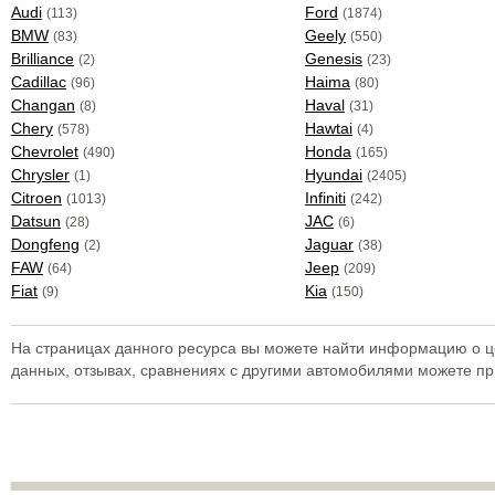
Audi
Ford
(113)
(1874)
BMW
Geely
(83)
(550)
Brilliance
Genesis
(2)
(23)
Cadillac
Haima
(96)
(80)
Changan
Haval
(8)
(31)
Chery
Hawtai
(578)
(4)
Chevrolet
Honda
(490)
(165)
Chrysler
Hyundai
(1)
(2405)
Citroen
Infiniti
(1013)
(242)
Datsun
JAC
(28)
(6)
Dongfeng
Jaguar
(2)
(38)
FAW
Jeep
(64)
(209)
Fiat
Kia
(9)
(150)
На страницах данного ресурса вы можете найти информацию о це
данных, отзывах, сравнениях с другими автомобилями можете п