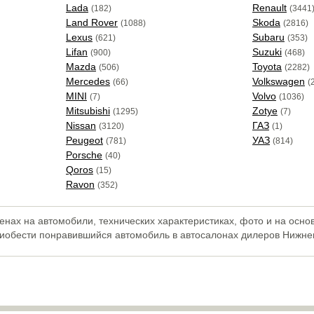
Lada
Renault
(182)
(3441
Land Rover
Skoda
(1088)
(2816)
Lexus
Subaru
(621)
(353)
Lifan
Suzuki
(900)
(468)
Mazda
Toyota
(506)
(2282)
Mercedes
Volkswagen
(66)
(
MINI
Volvo
(7)
(1036)
Mitsubishi
Zotye
(1295)
(7)
Nissan
ГАЗ
(3120)
(1)
Peugeot
УАЗ
(781)
(814)
Porsche
(40)
Qoros
(15)
Ravon
(352)
нах на автомобили, технических характеристиках, фото и на осно
риобести понравившийся автомобиль в автосалонах дилеров Нижне