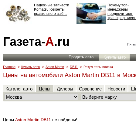
Надежные запчасти
Почему топ-
Komatsu: секреты
менеджеры
правильного выб ...
предпочитают
трансфер вместо
Страхование
Газета-
А
.ru
ответственности: все,
что нужно знать ...
Пятни
Продать авто
Купить авто
Главная
>
Купить авто
>
Aston Martin
>
DB11
>
Результаты поиска
Цены на автомобили Aston Martin DB11 в Мос
Каталог авто
Цены
Дилеры
Сравнение
Новости
Ши
Цены
Aston Martin DB11
не найдены!