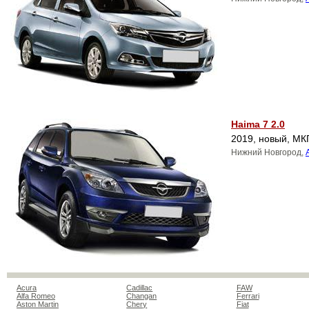
Haima 7 2.0
2019, новый, МК
Нижний Новгород,
Acura
Cadillac
FAW
Alfa Romeo
Changan
Ferrari
Aston Martin
Chery
Fiat