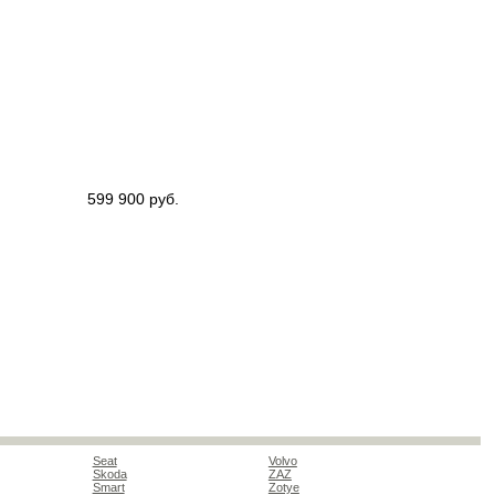
599 900 руб.
Seat
Volvo
Skoda
ZAZ
Smart
Zotye