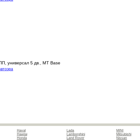
ПП, универсал 5 дв., MT Base
Автоэра
Haval
Lada
MINI
Hawtai
Lamborghini
Mitsubishi
Honda
Land Rover
Nissan