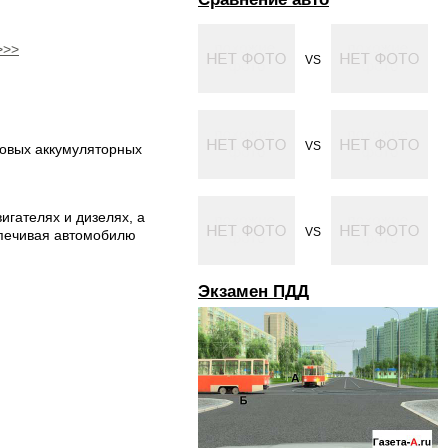
>>>
VS
VS
яговых аккумуляторных
игателях и дизелях, а
VS
спечивая автомобилю
Экзамен ПДД