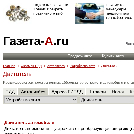
Надежные запчасти
Почему топ-
Komatsu: секреты
менеджеры
правильного выб ...
предпочитают
трансфер вместо
Страхование
Газета-
А
.ru
ответственности: все,
что нужно знать ...
Четве
Продать авто
Купить авто
Главная
>
Экзамен ПДД
>
Автоликбез
>
Устройство авто
>
Двигатель
Двигатель
Расшифровка распространенных аббревиатур устройств автомобиля и стать
ПДД
Автоликбез
Адреса ГИБДД
Штрафы
Налог
К
Двигатель автомобиля
Двигатель автомобиля— устройство, преобразующее энергию (на
дизельный
>>>