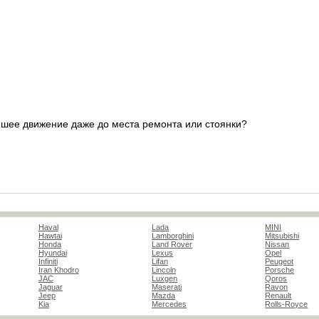
шее движение даже до места ремонта или стоянки?
Haval
Lada
MINI
Hawtai
Lamborghini
Mitsubishi
Honda
Land Rover
Nissan
Hyundai
Lexus
Opel
Infiniti
Lifan
Peugeot
Iran Khodro
Lincoln
Porsche
JAC
Luxgen
Qoros
Jaguar
Maserati
Ravon
Jeep
Mazda
Renault
Kia
Mercedes
Rolls-Royce