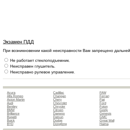
Экзамен ПДД
При возникновении какой неисправности Вам запрещено дальней
Не работает стеклоподъемник.
Неисправен глушитель.
Неисправно рулевое управление.
Acura
Cadillac
FAW
Alfa Romeo
Changan
Ferrari
Aston Martin
Chery
Fiat
Audi
Chevrolet
Ford
Bentley
Chrysler
Foton
BMW
Citroen
Geely
Brilliance
Daewoo
Genesis
Bugatti
Datsun
GMC
Buick
Dodge
Great Wall
BYD
Dongfeng
Haima