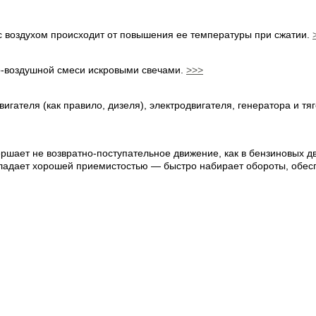
 с воздухом происходит от повышения ее температуры при сжатии.
о-воздушной смеси искровыми свечами.
>>>
игателя (как правило, дизеля), электродвигателя, генератора и т
ршает не возвратно-поступательное движение, как в бензиновых дв
бладает хорошей приемистостью — быстро набирает обороты, обе