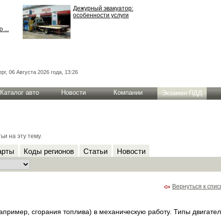
Дежурный эвакуатор:
особенности услуги
 ...
рг, 06 Августа 2026 года, 13:26
Каталог авто
Новости
Компании
Экзамен ПДД
и на эту тему.
арты
Коды регионов
Статьи
Новости
Вернуться к спис
пример, сгорания топлива) в механическую работу. Типы двигател