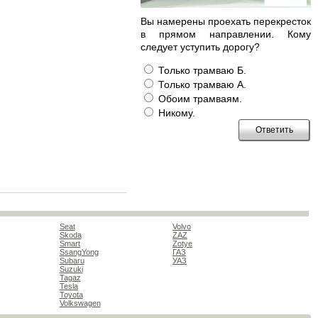
Вы намерены проехать перекресток
в прямом направлении. Кому
следует уступить дорогу?
Только трамваю Б.
Только трамваю А.
Обоим трамваям.
Никому.
Seat
Volvo
Skoda
ZAZ
Smart
Zotye
SsangYong
ГАЗ
Subaru
УАЗ
Suzuki
Tagaz
Tesla
Toyota
Volkswagen