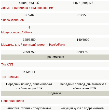
4 цил., рядный
4 цил., рядный
Диаметр цилиндра х ход поршня, мм
82.5х82
81х95.5
Число клапанов
8
Мощность, л.с./об/мин
125/3850
140/4000
Максимальный крутящий момент, Нхм/об/мин
285/1750
320/1750
Трансмиссия
Тип КПП
5-МКПП
-
Тип привода
Передний привод, динамическая
Передний привод, динамическая
стабилизация ESP
стабилизация ESP
Подвеска
Передних колёс
амортиз. стойки и треугольные
несущий кузов с подрамниками,