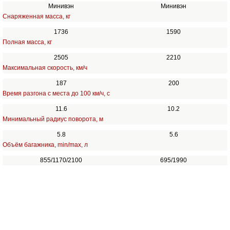
Минивэн
Минивэн
Снаряженная масса, кг
1736
1590
Полная масса, кг
2505
2210
Максимальная скорость, км/ч
187
200
Время разгона с места до 100 км/ч, с
11.6
10.2
Минимальный радиус поворота, м
5.8
5.6
Объём багажника, min/max, л
855/1170/2100
695/1990