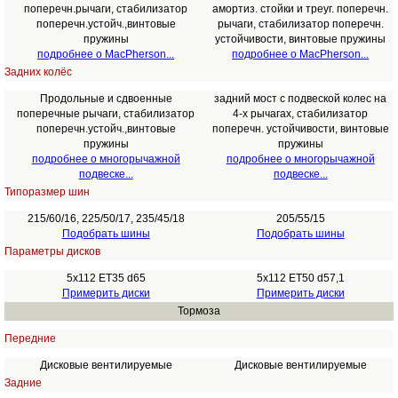
поперечн.рычаги, стабилизатор
амортиз. стойки и треуг. поперечн.
поперечн.устойч.,винтовые
рычаги, стабилизатор поперечн.
пружины
устойчивости, винтовые пружины
подробнее о MacPherson...
подробнее о MacPherson...
Задних колёс
Продольные и сдвоенные
задний мост с подвеской колес на
поперечные рычаги, стабилизатор
4-х рычагах, стабилизатор
поперечн.устойч.,винтовые
поперечн. устойчивости, винтовые
пружины
пружины
подробнее о многорычажной
подробнее о многорычажной
подвеске...
подвеске...
Типоразмер шин
215/60/16, 225/50/17, 235/45/18
205/55/15
Подобрать шины
Подобрать шины
Параметры дисков
5x112 ET35 d65
5x112 ET50 d57,1
Примерить диски
Примерить диски
Тормоза
Передние
Дисковые вентилируемые
Дисковые вентилируемые
Задние