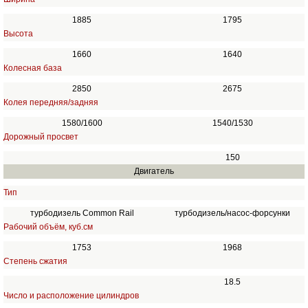
1885
1795
Высота
1660
1640
Колесная база
2850
2675
Колея передняя/задняя
1580/1600
1540/1530
Дорожный просвет
150
Двигатель
Тип
турбодизель Common Rail
турбодизель/насос-форсунки
Рабочий объём, куб.см
1753
1968
Степень сжатия
18.5
Число и расположение цилиндров