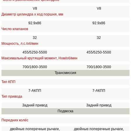
V8
V8
Диаметр цилиндра х ход поршня, мм
92.9х86
92.9х86
Число клапанов
32
32
Мощность, л.с./об/мин
455/5250-5500
455/5250-5500
Максимальный крутящий момент, Нхм/об/мин
700/1800-3500
700/1800-3500
Трансмиссия
Тип КПП
7-АКПП
7-АКПП
Тип привода
Задний привод
Задний привод
Подвеска
Передних колёс
двойные поперечные рычаги,
двойные поперечные рычаги,