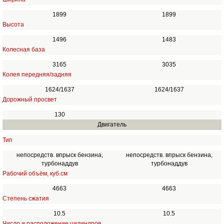
1899
1899
Высота
1496
1483
Колесная база
3165
3035
Колея передняя/задняя
1624/1637
1624/1637
Дорожный просвет
130
Двигатель
Тип
непосредств. впрыск бензина,
непосредств. впрыск бензина,
турбонаддув
турбонаддув
Рабочий объём, куб.см
4663
4663
Степень сжатия
10.5
10.5
Число и расположение цилиндров