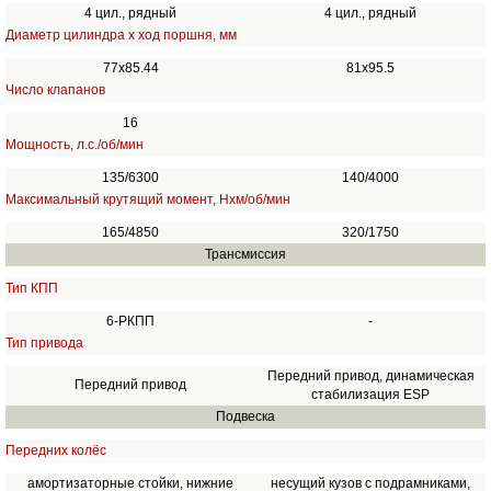
4 цил., рядный
4 цил., рядный
Диаметр цилиндра х ход поршня, мм
77х85.44
81х95.5
Число клапанов
16
Мощность, л.с./об/мин
135/6300
140/4000
Максимальный крутящий момент, Нхм/об/мин
165/4850
320/1750
Трансмиссия
Тип КПП
6-РКПП
-
Тип привода
Передний привод, динамическая
Передний привод
стабилизация ESP
Подвеска
Передних колёс
амортизаторные стойки, нижние
несущий кузов с подрамниками,