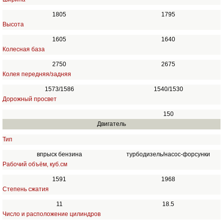
1805
1795
Высота
1605
1640
Колесная база
2750
2675
Колея передняя/задняя
1573/1586
1540/1530
Дорожный просвет
150
Двигатель
Тип
впрыск бензина
турбодизель/насос-форсунки
Рабочий объём, куб.см
1591
1968
Степень сжатия
11
18.5
Число и расположение цилиндров