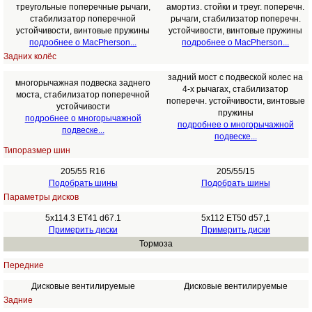
треугольные поперечные рычаги,
амортиз. стойки и треуг. поперечн.
стабилизатор поперечной
рычаги, стабилизатор поперечн.
устойчивости, винтовые пружины
устойчивости, винтовые пружины
подробнее о MacPherson...
подробнее о MacPherson...
Задних колёс
задний мост с подвеской колес на
многорычажная подвеска заднего
4-х рычагах, стабилизатор
моста, стабилизатор поперечной
поперечн. устойчивости, винтовые
устойчивости
пружины
подробнее о многорычажной
подробнее о многорычажной
подвеске...
подвеске...
Типоразмер шин
205/55 R16
205/55/15
Подобрать шины
Подобрать шины
Параметры дисков
5x114.3 ET41 d67.1
5x112 ET50 d57,1
Примерить диски
Примерить диски
Тормоза
Передние
Дисковые вентилируемые
Дисковые вентилируемые
Задние