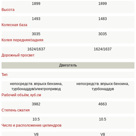
1899
1899
Высота
1493
1483
Колесная база
3035
3035
Колея передняя/задняя
1624/1637
1624/1637
Дорожный просвет
Двигатель
Тип
непосредств. впрыск бензина,
непосредств. впрыск бензина,
турбонаддув/электропривод
турбонаддув
Рабочий объём, куб.см
3982
4663
Степень сжатия
10.5
10.5
Число и расположение цилиндров
V8
V8