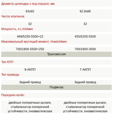
Диаметр цилиндра х ход поршня, мм
83x92
92.9х86
Число клапанов
32
32
Мощность, л.с./об/мин
469/5250-5500+22
455/5250-5500
Максимальный крутящий момент, Нхм/об/мин
700/1800-5500+250
700/1800-3500
Трансмиссия
Тип КПП
9-АКПП
7-АКПП
Тип привода
Задний привод
Задний привод
Подвеска
Передних колёс
двойные поперечные рычаги,
двойные поперечные рычаги,
стабилизатор поперечной
стабилизатор поперечной
устойчивости, пневматическая
устойчивости, пневматическая