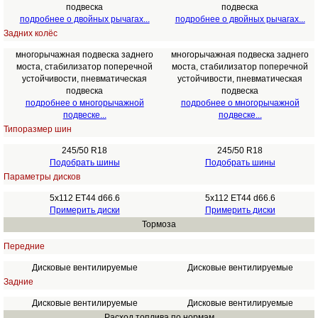
подвеска
подвеска
подробнее о двойных рычагах...
подробнее о двойных рычагах...
Задних колёс
многорычажная подвеска заднего
многорычажная подвеска заднего
моста, стабилизатор поперечной
моста, стабилизатор поперечной
устойчивости, пневматическая
устойчивости, пневматическая
подвеска
подвеска
подробнее о многорычажной
подробнее о многорычажной
подвеске...
подвеске...
Типоразмер шин
245/50 R18
245/50 R18
Подобрать шины
Подобрать шины
Параметры дисков
5x112 ET44 d66.6
5x112 ET44 d66.6
Примерить диски
Примерить диски
Тормоза
Передние
Дисковые вентилируемые
Дисковые вентилируемые
Задние
Дисковые вентилируемые
Дисковые вентилируемые
Расход топлива по нормам