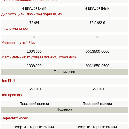
4 цил., рядный
4 цил., рядный
Диаметр цилиндра х ход поршня, мм
72x84
72.5x82.6
Число клапанов
16
16
Мощность, л.с./об/мин
100/6000
100/3500-6000
Максимальный крутящий момент, Нхм/об/мин
133/4000
200/1850-3500
Трансмиссия
Тип КПП
5-МКПП
6-МКПП
Тип привода
Передний привод
Передний привод
Подвеска
Передних колёс
амортизаторные стойки,
амортизаторные стойки,