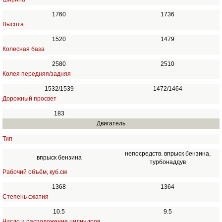
1760
1736
Высота
1520
1479
Колесная база
2580
2510
Колея передняя/задняя
1532/1539
1472/1464
Дорожный просвет
183
Двигатель
Тип
непосредств. впрыск бензина,
впрыск бензина
турбонаддув
Рабочий объём, куб.см
1368
1364
Степень сжатия
10.5
9.5
Число и расположение цилиндров