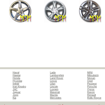
Haval
Lada
MINI
Hawtai
Lamborghini
Mitsubishi
Honda
Land Rover
Nissan
Hyundai
Lexus
Opel
Infiniti
Lifan
Peugeot
Iran Khodro
Lincoln
Porsche
JAC
Luxgen
Qoros
Jaguar
Maserati
Ravon
Jeep
Mazda
Renault
Kia
Mercedes
Rolls-Royce