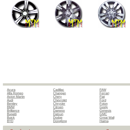
Acura
Cadillac
FAW
Alfa Romeo
Changan
Ferrari
Aston Martin
Chery
Fiat
Audi
Chevrolet
Ford
Bentley
Chrysler
Foton
BMW
Citroen
Geely
Brilliance
Daewoo
Genesis
Bugatti
Datsun
GMC
Buick
Dodge
Great Wall
BYD
Dongfeng
Haima