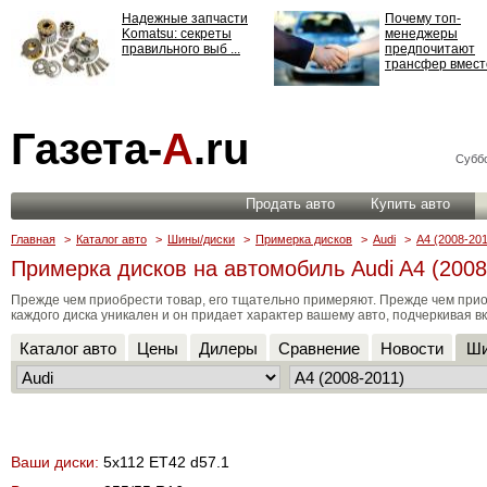
Надежные запчасти
Почему топ-
Komatsu: секреты
менеджеры
правильного выб ...
предпочитают
трансфер вместо
Страхование
Газета-
А
.ru
ответственности: все,
что нужно знать ...
Суббо
Продать авто
Купить авто
Главная
>
Каталог авто
>
Шины/диски
>
Примерка дисков
>
Audi
>
A4 (2008-201
Примерка дисков на автомобиль Audi A4 (2008-2
Прежде чем приобрести товар, его тщательно примеряют. Прежде чем прио
каждого диска уникален и он придает характер вашему авто, подчеркивая вк
Каталог авто
Цены
Дилеры
Сравнение
Новости
Ши
Ваши диски:
5x112 ET42 d57.1