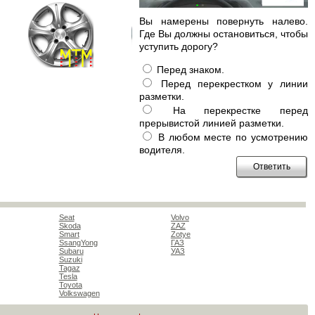
Вы намерены повернуть налево.
Где Вы должны остановиться, чтобы
уступить дорогу?
Перед знаком.
Перед перекрестком у линии
разметки.
На перекрестке перед
прерывистой линией разметки.
В любом месте по усмотрению
водителя.
Seat
Volvo
Skoda
ZAZ
Smart
Zotye
SsangYong
ГАЗ
Subaru
УАЗ
Suzuki
Tagaz
Tesla
Toyota
Volkswagen