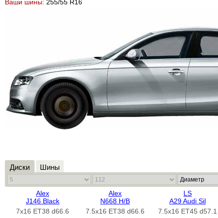
Ваши шины:
255/55 R16
Диски
Шины
Alex
Alex
LS
J146 Black
N668 H/B
A29 Audi Sil
7x16 ET38 d66.6
7.5x16 ET38 d66.6
7.5x16 ET45 d57.1