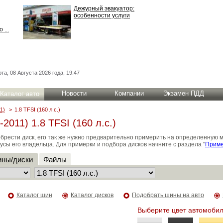
Дежурный эвакуатор:
особенности услуги
 ...
та, 08 Августа 2026 года, 19:47
Новости
Компании
Экзамен ПДД
Каталог авто
1)
>
1.8 TFSI (160 л.с.)
011) 1.8 TFSI (160 л.с.)
брести диск, его так же нужно предварительно примерить на определенную 
усы его владельца. Для примерки и подбора дисков начните с раздела "
Приме
ны/диски
Файлы
Каталог шин
Каталог дисков
Подобрать шины на авто
Выберите цвет автомобил