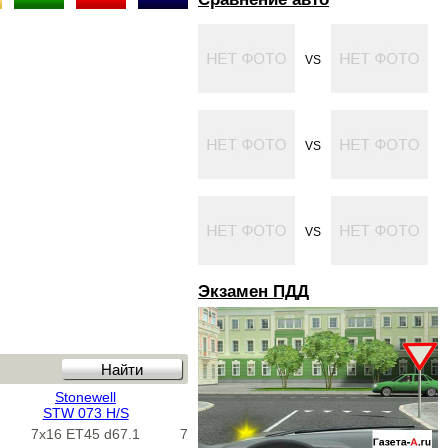
VS
VS
VS
Экзамен ПДД
Stonewell
Stonewell
Tech-Line
STW 073 H/S
STW 120 H/S
602 Sil
7x16 ET45 d67.1
7x16 ET37 d67.1
7x16 ET35 d57.1