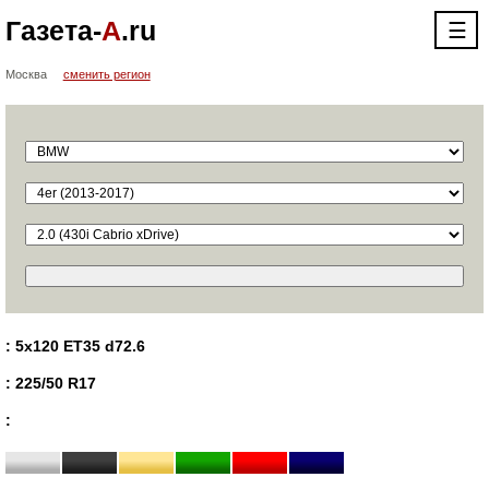
Газета-
А
.ru
☰
Москва
сменить регион
: 5x120 ET35 d72.6
: 225/50 R17
: