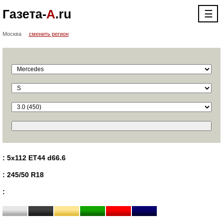
Газета-
А
.ru
☰
Москва
сменить регион
: 5x112 ET44 d66.6
: 245/50 R18
: