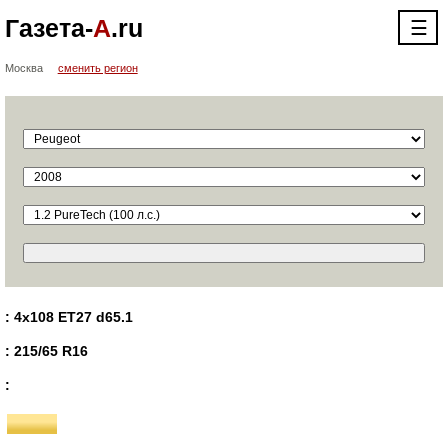
Газета-
А
.ru
☰
Москва
сменить регион
: 4x108 ET27 d65.1
: 215/65 R16
: