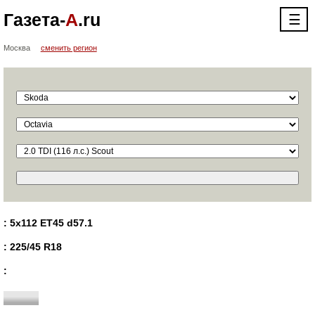
Газета-
А
.ru
☰
Москва
сменить регион
: 5x112 ET45 d57.1
: 225/45 R18
: