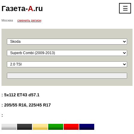
Газета-
А
.ru
☰
Москва
сменить регион
: 5x112 ET43 d57.1
: 205/55 R16, 225/45 R17
: