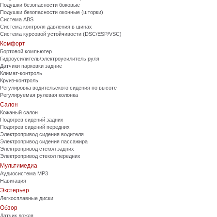
Подушки безопасности боковые
Подушки безопасности оконные (шторки)
Система ABS
Система контроля давления в шинах
Система курсовой устойчивости (DSC/ESP/VSC)
Комфорт
Бортовой компьютер
Гидроусилитель/электроусилитель руля
Датчики парковки задние
Климат-контроль
Круиз-контроль
Регулировка водительского сидения по высоте
Регулируемая рулевая колонка
Салон
Кожаный салон
Подогрев сидений задних
Подогрев сидений передних
Электропривод сидения водителя
Электропривод сидения пассажира
Электропривод стекол задних
Электропривод стекол передних
Мультимедиа
Аудиосистема MP3
Навигация
Экстерьер
Легкосплавные диски
Обзор
Датчик дождя