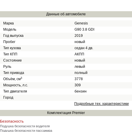
Данные об автомобиле
Марка
Genesis
Модель
G90 3.8 GDI
Год выпуска
2019
Пробег
новый
Тип кузова
cедан 4 дв.
Тип КПП
АКПП
Состояние
новый
Руль
левый
Тип привода
полный
3
Объём, см
3778
Мощность, л.с.
309
Тип двигателя
бензин
Город
Подробные тех. характеристики
Комплектация Premier
Безопасность
Подушка безопасности водителя
Подушка безопасности пассажира