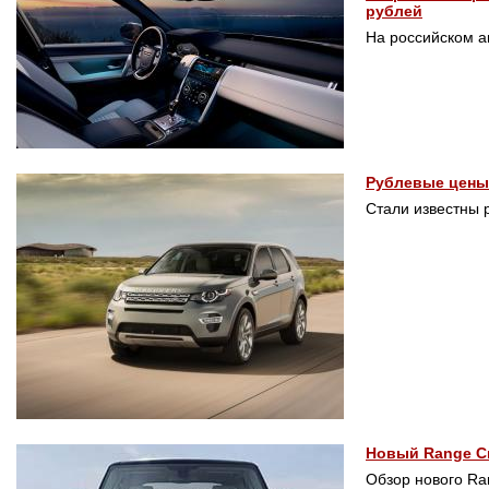
рублей
На российском а
Рублевые цены 
Стали известны 
Новый Range Сп
Обзор нового Ran