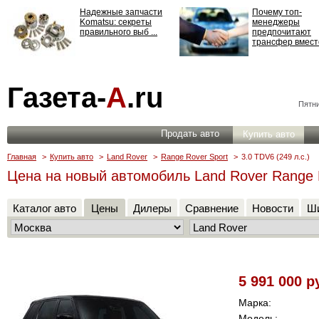
Надежные запчасти
Почему топ-
Komatsu: секреты
менеджеры
правильного выб ...
предпочитают
трансфер вместо
Страхование
Газета-
А
.ru
ответственности: все,
что нужно знать ...
Пятни
Продать авто
Купить авто
Главная
>
Купить авто
>
Land Rover
>
Range Rover Sport
>
3.0 TDV6 (249 л.с.)
Цена на новый автомобиль Land Rover Range Ro
Каталог авто
Цены
Дилеры
Сравнение
Новости
Ши
5 991 000 р
Марка:
Модель: