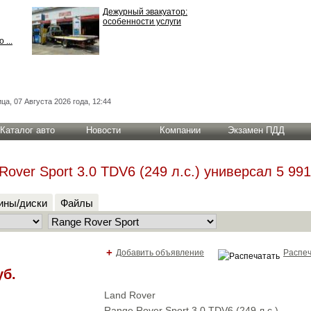
Дежурный эвакуатор:
особенности услуги
 ...
ца, 07 Августа 2026 года, 12:44
Каталог авто
Новости
Компании
Экзамен ПДД
ver Sport 3.0 TDV6 (249 л.с.) универсал 5 991
ны/диски
Файлы
+
Добавить объявление
Распеч
уб.
Land Rover
Range Rover Sport 3.0 TDV6 (249 л.с.)