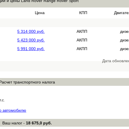
ии и цены Land Rover Range Rover Sport
Цена
КПП
Двигате
5 314 000 руб.
АКПП
дизе
5 423 000 руб.
АКПП
дизе
5 991 000 руб.
АКПП
дизе
Дата обновле
Расчет транспортного налога
л.с.
по автомобилю
Ваш налог -
18 675,0 руб.