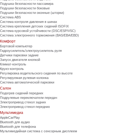
Подушка безопасности пассажира
Подушки безопасности боковые
Подушки безопасности оконные (шторки)
Система ABS
Система контроля давления в шинах
Система крепления детских сидений ISOFIX
Система курсовой устойчивости (DSC/ESP/VSC)
Система электронного торможения (BAS/EBA/EBD)
Комфорт
Бортовой компьютер
Гидроусилитель/электроусилитель руля
Датчики парковки задние
Запуск двигателя кнопкой
Климат-контроль
Круиз-контроль
Регулировка водительского сидения по высоте
Регулируемая рулевая колонка
Система автоматической парковки
Салон
Подогрев сидений передних
Подрулевые переключатели передач
Электропривод стекол задних
Электропривод стекол передних
Мультимедиа
AppleCarPlay
Bluetooth для аудио
Bluetooth для телефона
Мультимедийная система с сенсорным дисплеем