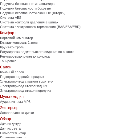
Подушка безопасности пассажира
Подушки безопасности боковые
Подушки безопасности оконные (шторки)
Система ABS
Система контроля давления в шинах
Система электронного торможения (BAS/EBA/EBD)
Комфорт
Бортовой компьютер
Климат-контроль 2 зоны
Круиз-контроль
Регулировка водительского сидения по высоте
Регулируемая рулевая колонка
Тонировка
Салон
Кожаный салон
Подогрев сидений передних
Электропривод сидения водителя
Электропривод стекол задних
Электропривод стекол передних
Мультимедиа
Аудиосистема MP3
Экстерьер
Легкосплавные диски
Обзор
Датчик дождя
Датчик света
Омыватель фар
Подогрев зеркал