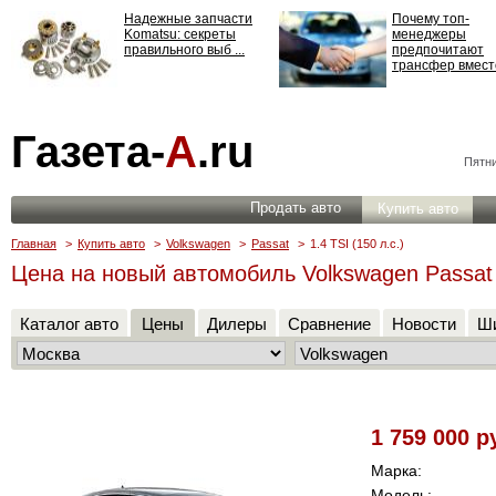
Надежные запчасти
Почему топ-
Komatsu: секреты
менеджеры
правильного выб ...
предпочитают
трансфер вместо
Страхование
Газета-
А
.ru
ответственности: все,
что нужно знать ...
Пятни
Продать авто
Купить авто
Главная
>
Купить авто
>
Volkswagen
>
Passat
>
1.4 TSI (150 л.с.)
Цена на новый автомобиль Volkswagen Passat 1
Каталог авто
Цены
Дилеры
Сравнение
Новости
Ши
1 759 000 р
Марка:
Модель: