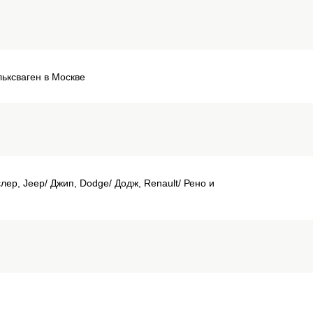
льксваген в Москве
лер, Jeep/ Джип, Dodge/ Додж, Renault/ Рено и