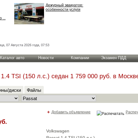
Дежурный эвакуатор:
особенности услуги
 ...
ца, 07 Августа 2026 года, 07:53
Каталог авто
Новости
Компании
Экзамен ПДД
.4 TSI (150 л.с.) cедан 1 759 000 руб. в Москв
ны/диски
Файлы
+
Добавить объявление
Распеч
уб.
Volkswagen
Passat 1.4 TSI (150 л.с.)