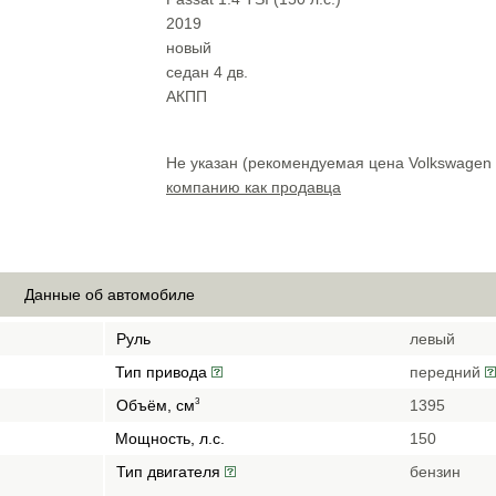
2019
новый
cедан 4 дв.
АКПП
Не указан (рекомендуемая цена Volkswagen 
компанию как продавца
Данные об автомобиле
Руль
левый
Тип привода
передний
Объём, см
1395
3
Мощность, л.с.
150
Тип двигателя
бензин