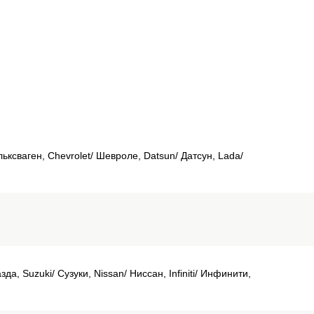
льксваген, Chevrolet/ Шевроле, Datsun/ Датсун, Lada/
а, Suzuki/ Сузуки, Nissan/ Ниссан, Infiniti/ Инфинити,