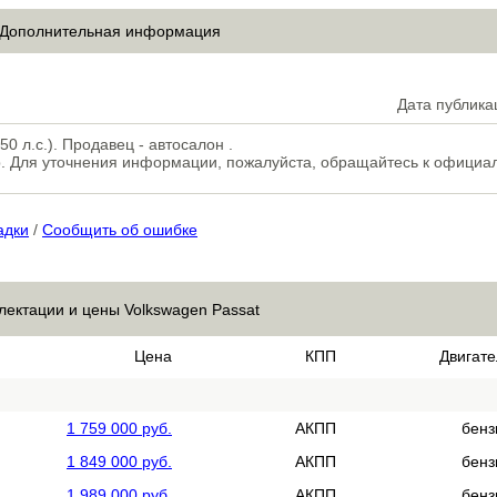
Дополнительная информация
Дата публика
0 л.с.). Продавец - автосалон .
. Для уточнения информации, пожалуйста, обращайтесь к официа
адки
/
Сообщить об ошибке
лектации и цены Volkswagen Passat
Цена
КПП
Двигате
1 759 000 руб.
АКПП
бенз
1 849 000 руб.
АКПП
бенз
1 989 000 руб.
АКПП
бенз