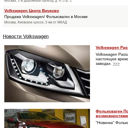
Москва, 1-й Дорожный проезд, д. 4, стр. 1
Volkswagen Центр Внуково
Продажа Volkswagen/ Фольксваген в Москве
Москва, Киевское шоссе, 5 км от МКАД
Новости Volkswagen
Volkswagen Pas
Volkswagen Pass
настоящее время
заводах.
>>>
Фольксваген По
возможностями
"Новинка" Фольк