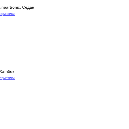
ineartronic, Седан
теристики
Хэтчбек
теристики