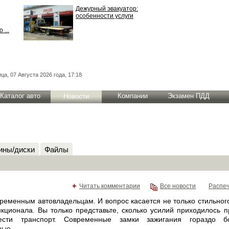
Дежурный эвакуатор:
особенности услуги
 ...
ца, 07 Августа 2026 года, 17:18
Каталог авто
Компании
Экзамен ПДД
Новости
ны/диски
Файлы
+
Читать комментарии
Все новости
Распеч
временным автовладельцам. И вопрос касается не только стильног
нкционала. Вы только представьте, сколько усилий приходилось п
ести транспорт. Современные замки зажигания гораздо 
ные.