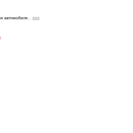
ия автомобиля...
>>>
ы