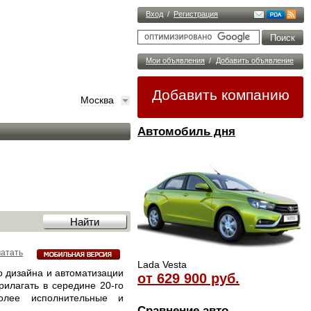
Вход
/
Регистрация
Мои объявления
/
Добавить объявление
Добавить компанию
Москва
Автомобиль дня
атать
Lada Vesta
о дизайна и автоматизации
от 629 900 руб.
рилагать в середине 20-го
более исполнительные и
Сравнение авто