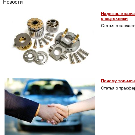
Новости
Надежные запча
спецтехники
Статья о запчаст
Почему топ-ме
Статья о трасфе