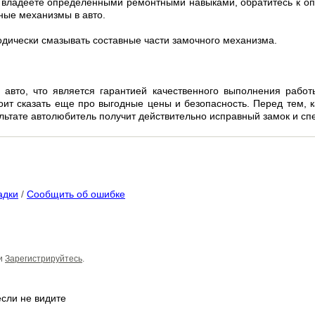
не владеете определенными ремонтными навыками, обратитесь к 
ьные механизмы в авто.
дически смазывать составные части замочного механизма.
авто, что является гарантией качественного выполнения работ
оит сказать еще про выгодные цены и безопасность. Перед тем, ка
ультате автолюбитель получит действительно исправный замок и сп
адки
/
Сообщить об ошибке
и
Зарегистрируйтесь
.