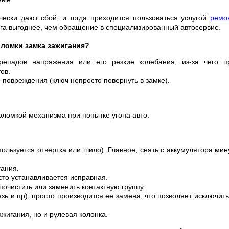
ески дают сбой, и тогда приходится пользоваться услугой
ремо
луга выгоднее, чем обращение в специализированный автосервис.
ломки замка зажигания?
репадов напряжения или его резкие колебания, из-за чего п
ов.
повреждения (ключ непросто повернуть в замке).
поломкой механизма при попытке угона авто.
ользуется отвертка или шило). Главное, снять с аккумулятора мин
гания.
то устанавливается исправная.
почистить или заменить контактную группу.
язь и пр), просто производится ее замена, что позволяет исключи
жигания, но и рулевая колонка.