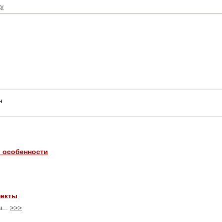
ку
н
и особенности
пекты
...
>>>