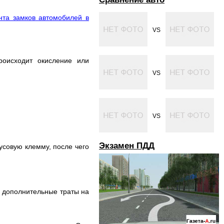
нта замков автомобилей в
VS
роисходит окисление или
VS
VS
Экзамен ПДД
усовую клемму, после чего
ть дополнительные траты на