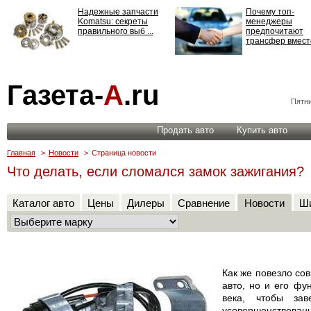
Надежные запчасти
Почему топ-
Komatsu: секреты
менеджеры
правильного выб ...
предпочитают
трансфер вместо
Страхование
Газета-
А
.ru
ответственности: все,
что нужно знать ...
Пятни
Продать авто
Купить авто
Главная
>
Новости
>
Страница новости
Что делать, если сломался замок зажигания?
Каталог авто
Цены
Дилеры
Сравнение
Новости
Ши
Как же повезло со
авто, но и его фу
века, чтобы зав
усовершенствован