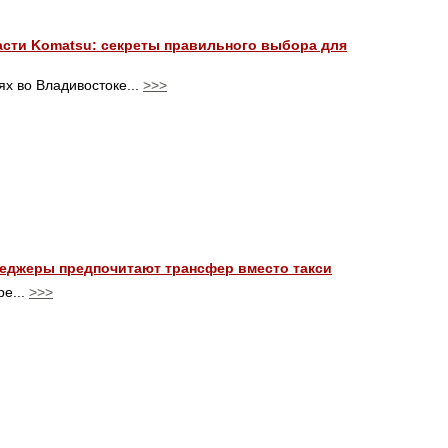
сти Komatsu: секреты правильного выбора для
ях во Владивостоке...
>>>
неджеры предпочитают трансфер вместо такси
ре...
>>>