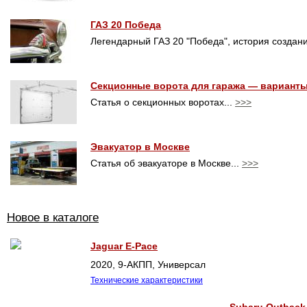
ГАЗ 20 Победа
Легендарный ГАЗ 20 "Победа", история создан
Секционные ворота для гаража — вариант
Статья о секционных воротах...
>>>
Эвакуатор в Москве
Статья об эвакуаторе в Москве...
>>>
Новое в каталоге
Jaguar E-Pace
2020, 9-АКПП, Универсал
Технические характеристики
Subaru Outback