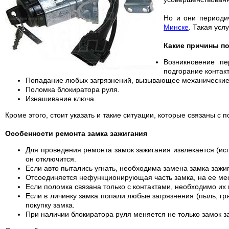
Но и они периодич
Минске
. Такая ус
Какие причины по
Возникновение пе
подгорание контакт
Попадание любых загрязнений, вызывающее механические 
Поломка блокиратора руля.
Изнашивание ключа.
Кроме этого, стоит указать и такие ситуации, которые связаны с 
Особенности ремонта замка зажигания
Для проведения ремонта замок зажигания извлекается (исп
он отключится.
Если авто пытались угнать, необходима замена замка зажи
Отсоединяется нефункционирующая часть замка, на ее мес
Если поломка связана только с контактами, необходимо их 
Если в личинку замка попали любые загрязнения (пыль, гр
покупку замка.
При наличии блокиратора руля меняется не только замок за