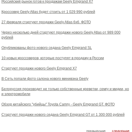
Российский рынок готов к продажам Geely Emgrand X7
Кроссовер Geely Atlas будет стоить от 1 029 990 рублей
27 февраля стартуют продажи Geely Atlas 6х6. ФОТО
Через несколько дней стартуют продажи нового Geely Atlas от 989 000
рублей
Опубликованы фото нового седана Geely Emgrand SL
10 новых кроссоверов, которые поступят в продажу в России
Стартуют продажи нового Geely Emgrand X7
В Сеть попали фото салона нового минивэна Geely
Белоруссия производит не только собственные креветки, семгу и мидии, но
и электромобили
Обзор китайского "убийцы" Toyota Camry - Geely Emgrand GT. ФОТО
Стартуют продажи нового седана Geely Emgrand GT от 1 300 000 рублей
предыдущая
следующая