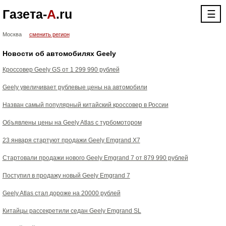
Газета-
А
.ru
☰
Москва
сменить регион
Новости об автомобилях Geely
Кроссовер Geely GS от 1 299 990 рублей
Geely увеличивает рублевые цены на автомобили
Назван самый популярный китайский кроссовер в России
Объявлены цены на Geely Atlas с турбомотором
23 января стартуют продажи Geely Emgrand X7
Стартовали продажи нового Geely Emgrand 7 от 879 990 рублей
Поступил в продажу новый Geely Emgrand 7
Geely Atlas стал дороже на 20000 рублей
Китайцы рассекретили седан Geely Emgrand SL